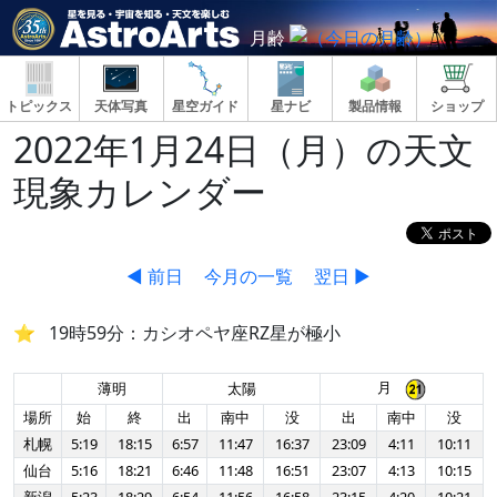
月齢
トピックス
天体写真
星空ガイド
星ナビ
製品情報
ショップ
2022年1月24日（月）の天文
現象カレンダー
◀ 前日
今月の一覧
翌日 ▶
19時59分：カシオペヤ座RZ星が極小
月
薄明
太陽
場所
始
終
出
南中
没
出
南中
没
札幌
5:19
18:15
6:57
11:47
16:37
23:09
4:11
10:11
仙台
5:16
18:21
6:46
11:48
16:51
23:07
4:13
10:15