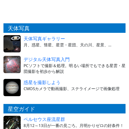
天体写真
天体写真ギャラリー
月、惑星、彗星、星雲・星団、天の川、星景、…
デジタル天体写真入門
PCソフトで撮影＆処理。明るい場所でもできる星雲・星
団撮影を初歩から解説
惑星を撮影しよう
CMOSカメラで動画撮影、ステライメージで画像処理
星空ガイド
ペルセウス座流星群
8月12～13日が一番の見ごろ。月明かりゼロの好条件！