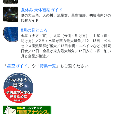
夏休み 天体観察ガイド
夏の大三角、天の川、流星群、星空撮影。初級者向けの
観察ガイド
8月の見どころ
金星（夕方～宵）、火星（未明～明け方）、土星（宵～
明け方）／2日：水星が西方最大離角／12～13日：ペル
セウス座流星群が極大／13日未明：スペインなどで皆既
日食／15日：金星が東方最大離角／16日夕方～宵：細い
月と金星が接近／…
「
星空ガイド
」や「
特集一覧
」もご覧ください