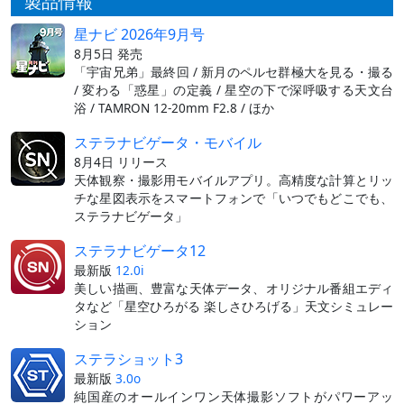
製品情報
星ナビ 2026年9月号
8月5日 発売
「宇宙兄弟」最終回 / 新月のペルセ群極大を見る・撮る
/ 変わる「惑星」の定義 / 星空の下で深呼吸する天文台
浴 / TAMRON 12-20mm F2.8 / ほか
ステラナビゲータ・モバイル
8月4日 リリース
天体観察・撮影用モバイルアプリ。高精度な計算とリッ
チな星図表示をスマートフォンで「いつでもどこでも、
ステラナビゲータ」
ステラナビゲータ12
最新版
12.0i
美しい描画、豊富な天体データ、オリジナル番組エディ
タなど「星空ひろがる 楽しさひろげる」天文シミュレー
ション
ステラショット3
最新版
3.0o
純国産のオールインワン天体撮影ソフトがパワーアッ