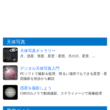
天体写真
天体写真ギャラリー
月、惑星、彗星、星雲・星団、天の川、星景、…
デジタル天体写真入門
PCソフトで撮影＆処理。明るい場所でもできる星雲・星
団撮影を初歩から解説
惑星を撮影しよう
CMOSカメラで動画撮影、ステライメージで画像処理