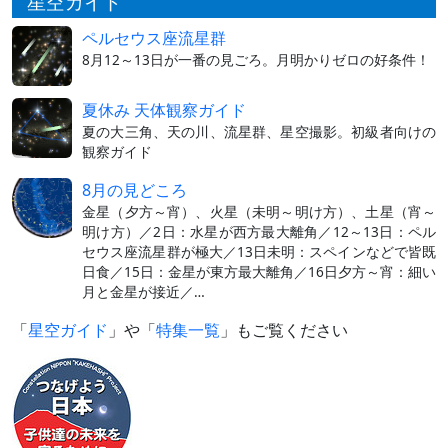
星空ガイド
ペルセウス座流星群
8月12～13日が一番の見ごろ。月明かりゼロの好条件！
夏休み 天体観察ガイド
夏の大三角、天の川、流星群、星空撮影。初級者向けの
観察ガイド
8月の見どころ
金星（夕方～宵）、火星（未明～明け方）、土星（宵～
明け方）／2日：水星が西方最大離角／12～13日：ペル
セウス座流星群が極大／13日未明：スペインなどで皆既
日食／15日：金星が東方最大離角／16日夕方～宵：細い
月と金星が接近／…
「
星空ガイド
」や「
特集一覧
」もご覧ください