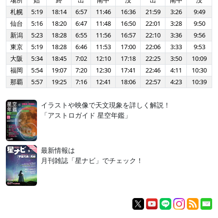
場所
始
終
出
南中
没
出
南中
没
札幌
5:19
18:14
6:57
11:46
16:36
21:59
3:26
9:49
仙台
5:16
18:20
6:47
11:48
16:50
22:01
3:28
9:50
新潟
5:23
18:28
6:55
11:56
16:57
22:10
3:36
9:56
東京
5:19
18:28
6:46
11:53
17:00
22:06
3:33
9:53
大阪
5:34
18:45
7:02
12:10
17:18
22:25
3:50
10:09
福岡
5:54
19:07
7:20
12:30
17:41
22:46
4:11
10:30
那覇
5:57
19:25
7:16
12:41
18:06
22:57
4:23
10:39
イラストや映像で天文現象を詳しく解説！
「アストロガイド 星空年鑑」
最新情報は
月刊雑誌「星ナビ」でチェック！