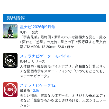
製品情報
星ナビ 2026年9月号
8月5日 発売
「宇宙兄弟」最終回 / 新月のペルセ群極大を見る・撮る
/ 変わる「惑星」の定義 / 星空の下で深呼吸する天文台
浴 / TAMRON 12-20mm F2.8 / ほか
ステラナビゲータ・モバイル
8月4日 リリース
天体観察・撮影用モバイルアプリ。高精度な計算とリッ
チな星図表示をスマートフォンで「いつでもどこでも、
ステラナビゲータ」
ステラナビゲータ12
最新版
12.0i
美しい描画、豊富な天体データ、オリジナル番組エディ
タなど「星空ひろがる 楽しさひろげる」天文シミュレー
ション