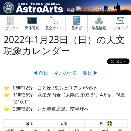
月齢
トピックス
天体写真
星空ガイド
星ナビ
製品情報
ショップ
2022年1月23日（日）の天文
現象カレンダー
◀ 前日
今月の一覧
翌日 ▶
06時12分：こと座β星シェリアクが極小
11時26分：水星が内合（太陽の北03.3°、4.6等、視直
径10.1″）
23時32分：月が赤道通過、南半球へ
月
薄明
太陽