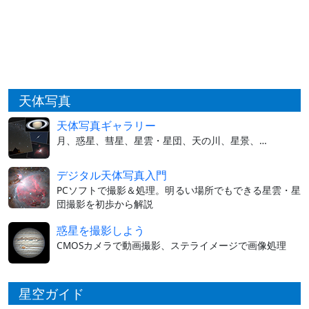
天体写真
天体写真ギャラリー
月、惑星、彗星、星雲・星団、天の川、星景、…
デジタル天体写真入門
PCソフトで撮影＆処理。明るい場所でもできる星雲・星
団撮影を初歩から解説
惑星を撮影しよう
CMOSカメラで動画撮影、ステライメージで画像処理
星空ガイド