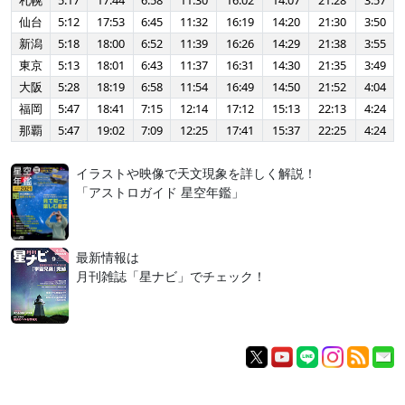
札幌
5:17
17:44
6:58
11:30
16:02
14:07
21:28
3:57
仙台
5:12
17:53
6:45
11:32
16:19
14:20
21:30
3:50
新潟
5:18
18:00
6:52
11:39
16:26
14:29
21:38
3:55
東京
5:13
18:01
6:43
11:37
16:31
14:30
21:35
3:49
大阪
5:28
18:19
6:58
11:54
16:49
14:50
21:52
4:04
福岡
5:47
18:41
7:15
12:14
17:12
15:13
22:13
4:24
那覇
5:47
19:02
7:09
12:25
17:41
15:37
22:25
4:24
イラストや映像で天文現象を詳しく解説！
「アストロガイド 星空年鑑」
最新情報は
月刊雑誌「星ナビ」でチェック！