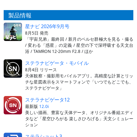
製品情報
星ナビ 2026年9月号
8月5日 発売
「宇宙兄弟」最終回 / 新月のペルセ群極大を見る・撮る
/ 変わる「惑星」の定義 / 星空の下で深呼吸する天文台
浴 / TAMRON 12-20mm F2.8 / ほか
ステラナビゲータ・モバイル
8月4日 リリース
天体観察・撮影用モバイルアプリ。高精度な計算とリッ
チな星図表示をスマートフォンで「いつでもどこでも、
ステラナビゲータ」
ステラナビゲータ12
最新版
12.0i
美しい描画、豊富な天体データ、オリジナル番組エディ
タなど「星空ひろがる 楽しさひろげる」天文シミュレー
ション
ステラショット3