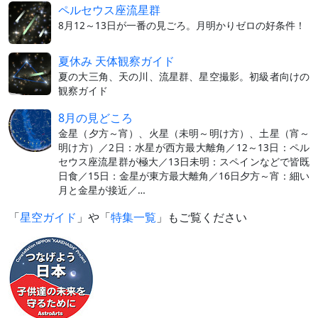
ペルセウス座流星群
8月12～13日が一番の見ごろ。月明かりゼロの好条件！
夏休み 天体観察ガイド
夏の大三角、天の川、流星群、星空撮影。初級者向けの
観察ガイド
8月の見どころ
金星（夕方～宵）、火星（未明～明け方）、土星（宵～
明け方）／2日：水星が西方最大離角／12～13日：ペル
セウス座流星群が極大／13日未明：スペインなどで皆既
日食／15日：金星が東方最大離角／16日夕方～宵：細い
月と金星が接近／…
「
星空ガイド
」や「
特集一覧
」もご覧ください