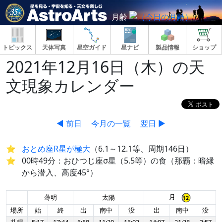
月齢
トピックス
天体写真
星空ガイド
星ナビ
製品情報
ショップ
2021年12月16日（木）の天
文現象カレンダー
◀ 前日
今月の一覧
翌日 ▶
おとめ座R星が極大
（6.1～12.1等、周期146日）
00時49分：おひつじ座σ星（5.5等）の食（那覇：暗縁
から潜入、高度45°）
月
薄明
太陽
場所
始
終
出
南中
没
出
南中
没