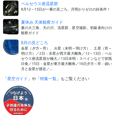
ペルセウス座流星群
8月12～13日が一番の見ごろ。月明かりゼロの好条件！
夏休み 天体観察ガイド
夏の大三角、天の川、流星群、星空撮影。初級者向けの
観察ガイド
8月の見どころ
金星（夕方～宵）、火星（未明～明け方）、土星（宵～
明け方）／2日：水星が西方最大離角／12～13日：ペル
セウス座流星群が極大／13日未明：スペインなどで皆既
日食／15日：金星が東方最大離角／16日夕方～宵：細い
月と金星が接近／…
「
星空ガイド
」や「
特集一覧
」もご覧ください