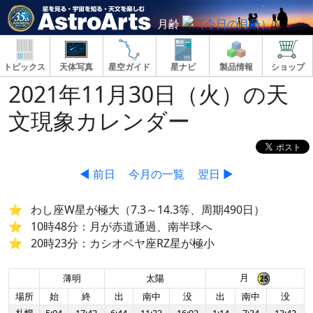
月齢
トピックス
天体写真
星空ガイド
星ナビ
製品情報
ショップ
2021年11月30日（火）の天
文現象カレンダー
◀ 前日
今月の一覧
翌日 ▶
わし座W星が極大（7.3～14.3等、周期490日）
10時48分：月が赤道通過、南半球へ
20時23分：カシオペヤ座RZ星が極小
月
薄明
太陽
場所
始
終
出
南中
没
出
南中
没