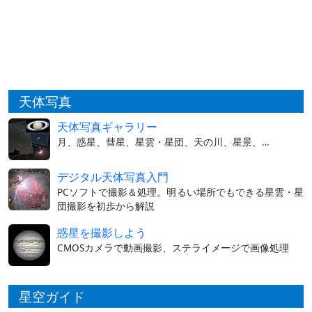
天体写真
天体写真ギャラリー
月、惑星、彗星、星雲・星団、天の川、星景、…
デジタル天体写真入門
PCソフトで撮影＆処理。明るい場所でもできる星雲・星
団撮影を初歩から解説
惑星を撮影しよう
CMOSカメラで動画撮影、ステライメージで画像処理
星空ガイド