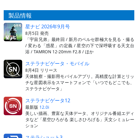
製品情報
星ナビ 2026年9月号
8月5日 発売
「宇宙兄弟」最終回 / 新月のペルセ群極大を見る・撮る
/ 変わる「惑星」の定義 / 星空の下で深呼吸する天文台
浴 / TAMRON 12-20mm F2.8 / ほか
ステラナビゲータ・モバイル
8月4日 リリース
天体観察・撮影用モバイルアプリ。高精度な計算とリッ
チな星図表示をスマートフォンで「いつでもどこでも、
ステラナビゲータ」
ステラナビゲータ12
最新版
12.0i
美しい描画、豊富な天体データ、オリジナル番組エディ
タなど「星空ひろがる 楽しさひろげる」天文シミュレー
ション
ステラショット3