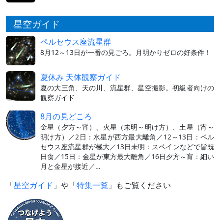
星空ガイド
ペルセウス座流星群
8月12～13日が一番の見ごろ。月明かりゼロの好条件！
夏休み 天体観察ガイド
夏の大三角、天の川、流星群、星空撮影。初級者向けの
観察ガイド
8月の見どころ
金星（夕方～宵）、火星（未明～明け方）、土星（宵～
明け方）／2日：水星が西方最大離角／12～13日：ペル
セウス座流星群が極大／13日未明：スペインなどで皆既
日食／15日：金星が東方最大離角／16日夕方～宵：細い
月と金星が接近／…
「
星空ガイド
」や「
特集一覧
」もご覧ください