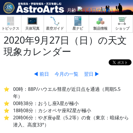
月齢
トピックス
天体写真
星空ガイド
星ナビ
製品情報
ショップ
2020年9月27日（日）の天文
現象カレンダー
◀ 前日
今月の一覧
翌日 ▶
00時：88P/ハウエル彗星が近日点を通過（周期5.5
年）
00時38分：おうし座λ星が極小
18時08分：カシオペヤ座RZ星が極小
20時06分：やぎ座φ星（5.2等）の食（東京：暗縁から
潜入、高度33°）