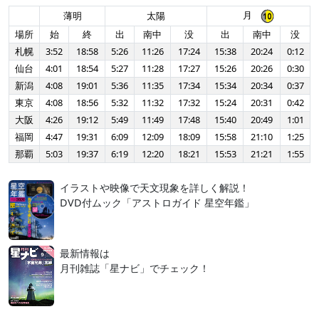
月
薄明
太陽
場所
始
終
出
南中
没
出
南中
没
札幌
3:52
18:58
5:26
11:26
17:24
15:38
20:24
0:12
仙台
4:01
18:54
5:27
11:28
17:27
15:26
20:26
0:30
新潟
4:08
19:01
5:36
11:35
17:34
15:34
20:34
0:37
東京
4:08
18:56
5:32
11:32
17:32
15:24
20:31
0:42
大阪
4:26
19:12
5:49
11:49
17:48
15:40
20:49
1:01
福岡
4:47
19:31
6:09
12:09
18:09
15:58
21:10
1:25
那覇
5:03
19:37
6:19
12:20
18:21
15:53
21:21
1:55
イラストや映像で天文現象を詳しく解説！
DVD付ムック「アストロガイド 星空年鑑」
最新情報は
月刊雑誌「星ナビ」でチェック！