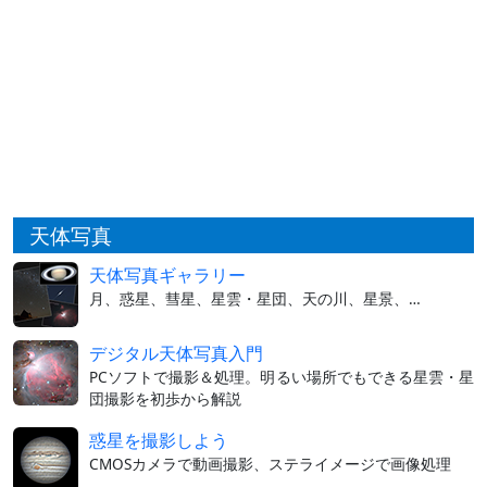
天体写真
天体写真ギャラリー
月、惑星、彗星、星雲・星団、天の川、星景、…
デジタル天体写真入門
PCソフトで撮影＆処理。明るい場所でもできる星雲・星
団撮影を初歩から解説
惑星を撮影しよう
CMOSカメラで動画撮影、ステライメージで画像処理