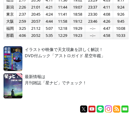
仙台
2:17
20:56
4:11
11:36
19:02
23:29
4:03
9:17
新潟
2:26
21:01
4:21
11:44
19:07
23:37
4:11
9:24
東京
2:37
20:45
4:24
11:41
18:58
23:30
4:08
9:26
大阪
2:59
20:57
4:44
11:58
19:12
23:46
4:26
9:45
福岡
3:25
21:12
5:07
12:18
19:29
--:--
4:47
10:08
那覇
4:06
20:52
5:35
12:29
19:23
--:--
4:58
10:33
イラストや映像で天文現象を詳しく解説！
DVD付ムック「アストロガイド 星空年鑑」
最新情報は
月刊雑誌「星ナビ」でチェック！