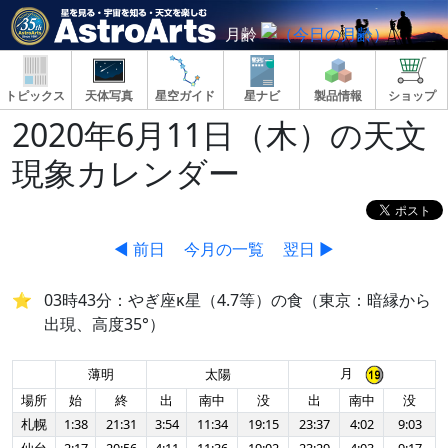
月齢
トピックス
天体写真
星空ガイド
星ナビ
製品情報
ショップ
2020年6月11日（木）の天文
現象カレンダー
◀ 前日
今月の一覧
翌日 ▶
03時43分：やぎ座κ星（4.7等）の食（東京：暗縁から
出現、高度35°）
月
薄明
太陽
場所
始
終
出
南中
没
出
南中
没
札幌
1:38
21:31
3:54
11:34
19:15
23:37
4:02
9:03