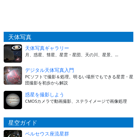
天体写真
天体写真ギャラリー
月、惑星、彗星、星雲・星団、天の川、星景、…
デジタル天体写真入門
PCソフトで撮影＆処理。明るい場所でもできる星雲・星
団撮影を初歩から解説
惑星を撮影しよう
CMOSカメラで動画撮影、ステライメージで画像処理
星空ガイド
ペルセウス座流星群