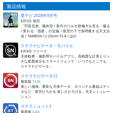
製品情報
星ナビ 2026年9月号
8月5日 発売
「宇宙兄弟」最終回 / 新月のペルセ群極大を見る・撮る
/ 変わる「惑星」の定義 / 星空の下で深呼吸する天文台
浴 / TAMRON 12-20mm F2.8 / ほか
ステラナビゲータ・モバイル
8月4日 リリース
天体観察・撮影用モバイルアプリ。高精度な計算とリッ
チな星図表示をスマートフォンで「いつでもどこでも、
ステラナビゲータ」
ステラナビゲータ12
最新版
12.0i
美しい描画、豊富な天体データ、オリジナル番組エディ
タなど「星空ひろがる 楽しさひろげる」天文シミュレー
ション
ステラショット3
最新版
3.0o