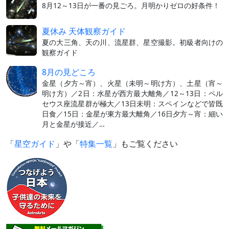
8月12～13日が一番の見ごろ。月明かりゼロの好条件！
夏休み 天体観察ガイド
夏の大三角、天の川、流星群、星空撮影。初級者向けの
観察ガイド
8月の見どころ
金星（夕方～宵）、火星（未明～明け方）、土星（宵～
明け方）／2日：水星が西方最大離角／12～13日：ペル
セウス座流星群が極大／13日未明：スペインなどで皆既
日食／15日：金星が東方最大離角／16日夕方～宵：細い
月と金星が接近／…
「
星空ガイド
」や「
特集一覧
」もご覧ください