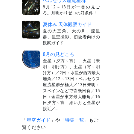
ペルセウス座流星群
8月12～13日が一番の見ご
ろ。月明かりゼロの好条件！
夏休み 天体観察ガイド
夏の大三角、天の川、流星
群、星空撮影。初級者向けの
観察ガイド
8月の見どころ
金星（夕方～宵）、火星（未
明～明け方）、土星（宵～明
け方）／2日：水星が西方最大
離角／12～13日：ペルセウス
座流星群が極大／13日未明：
スペインなどで皆既日食／15
日：金星が東方最大離角／16
日夕方～宵：細い月と金星が
接近／…
「
星空ガイド
」や「
特集一覧
」もご
覧ください