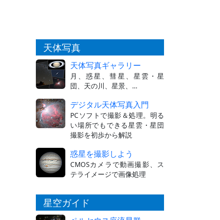
天体写真
天体写真ギャラリー
月、惑星、彗星、星雲・星
団、天の川、星景、…
デジタル天体写真入門
PCソフトで撮影＆処理。明る
い場所でもできる星雲・星団
撮影を初歩から解説
惑星を撮影しよう
CMOSカメラで動画撮影、ス
テライメージで画像処理
星空ガイド