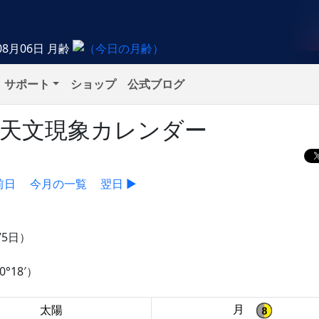
08月06日
月齢
サポート
ショップ
公式ブログ
）の天文現象カレンダー
前日
今月の一覧
翌日 ▶
75日）
°18′）
月
太陽