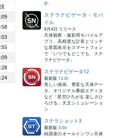
か
没
ステラナビゲータ・モバ
:09
イル
:58
8月4日 リリース
天体観察・撮影用モバイルア
:03
プリ。高精度な計算とリッチ
:55
な星図表示をスマートフォン
で「いつでもどこでも、ステ
:09
ラナビゲータ」
:28
ステラナビゲータ12
:24
最新版
12.0i
美しい描画、豊富な天体デー
タ、オリジナル番組エディタ
など「星空ひろがる 楽しさひ
ろげる」天文シミュレーショ
ン
ステラショット3
最新版
3.0o
純国産のオールインワン天体