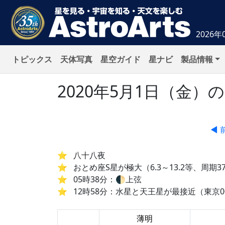
2026年
トピックス
天体写真
星空ガイド
星ナビ
製品情報
2020年5月1日（金
◀ 
八十八夜
おとめ座S星が極大（6.3～13.2等、周期3
05時38分：🌓上弦
12時58分：水星と天王星が最接近（東京00
薄明