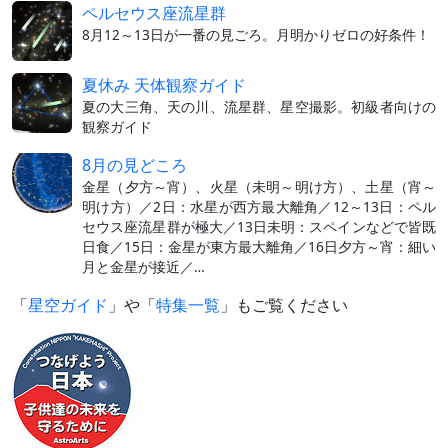
ペルセウス座流星群
8月12～13日が一番の見ごろ。月明かりゼロの好条件！
夏休み 天体観察ガイド
夏の大三角、天の川、流星群、星空撮影。初級者向けの
観察ガイド
8月の見どころ
金星（夕方～宵）、火星（未明～明け方）、土星（宵～
明け方）／2日：水星が西方最大離角／12～13日：ペル
セウス座流星群が極大／13日未明：スペインなどで皆既
日食／15日：金星が東方最大離角／16日夕方～宵：細い
月と金星が接近／…
「
星空ガイド
」や「
特集一覧
」もご覧ください