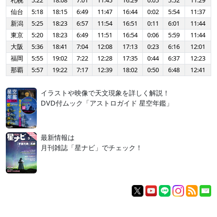
札幌
5:22
18:08
7:01
11:45
16:29
0:05
5:52
11:29
仙台
5:18
18:15
6:49
11:47
16:44
0:02
5:54
11:37
新潟
5:25
18:23
6:57
11:54
16:51
0:11
6:01
11:44
東京
5:20
18:23
6:49
11:51
16:54
0:06
5:59
11:44
大阪
5:36
18:41
7:04
12:08
17:13
0:23
6:16
12:01
福岡
5:55
19:02
7:22
12:28
17:35
0:44
6:37
12:23
那覇
5:57
19:22
7:17
12:39
18:02
0:50
6:48
12:41
イラストや映像で天文現象を詳しく解説！
DVD付ムック「アストロガイド 星空年鑑」
最新情報は
月刊雑誌「星ナビ」でチェック！