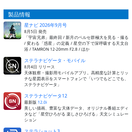
製品情報
星ナビ 2026年9月号
8月5日 発売
「宇宙兄弟」最終回 / 新月のペルセ群極大を見る・撮る
/ 変わる「惑星」の定義 / 星空の下で深呼吸する天文台
浴 / TAMRON 12-20mm F2.8 / ほか
ステラナビゲータ・モバイル
8月4日 リリース
天体観察・撮影用モバイルアプリ。高精度な計算とリッ
チな星図表示をスマートフォンで「いつでもどこでも、
ステラナビゲータ」
ステラナビゲータ12
最新版
12.0i
美しい描画、豊富な天体データ、オリジナル番組エディ
タなど「星空ひろがる 楽しさひろげる」天文シミュレー
ション
ステラショット3