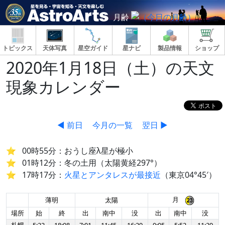
月齢
トピックス
天体写真
星空ガイド
星ナビ
製品情報
ショップ
2020年1月18日（土）の天文
現象カレンダー
◀ 前日
今月の一覧
翌日 ▶
00時55分：おうし座λ星が極小
01時12分：冬の土用（太陽黄経297°）
17時17分：
火星とアンタレスが最接近
（東京04°45′）
月
薄明
太陽
場所
始
終
出
南中
没
出
南中
没