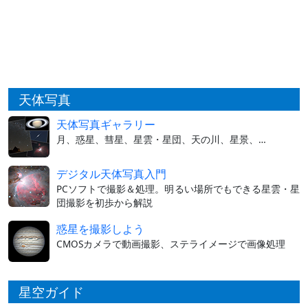
天体写真
天体写真ギャラリー
月、惑星、彗星、星雲・星団、天の川、星景、…
デジタル天体写真入門
PCソフトで撮影＆処理。明るい場所でもできる星雲・星
団撮影を初歩から解説
惑星を撮影しよう
CMOSカメラで動画撮影、ステライメージで画像処理
星空ガイド