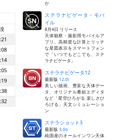
か
ステラナビゲータ・モバ
イル
没
8月4日 リリース
天体観察・撮影用モバイルア
:21
プリ。高精度な計算とリッチ
な星図表示をスマートフォン
:08
で「いつでもどこでも、ステ
:14
ラナビゲータ」
:05
ステラナビゲータ12
最新版
12.0i
:19
美しい描画、豊富な天体デー
:38
タ、オリジナル番組エディタ
など「星空ひろがる 楽しさひ
:32
ろげる」天文シミュレーショ
ン
ステラショット3
最新版
3.0o
純国産のオールインワン天体