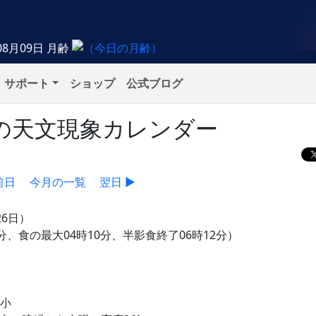
08月09日
月齢
サポート
ショップ
公式ブログ
土）の天文現象カレンダー
前日
今月の一覧
翌日 ▶
26日）
分、食の最大04時10分、半影食終了06時12分）
極小