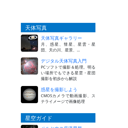
天体写真
天体写真ギャラリー
月、惑星、彗星、星雲・星
団、天の川、星景、…
デジタル天体写真入門
PCソフトで撮影＆処理。明る
い場所でもできる星雲・星団
撮影を初歩から解説
惑星を撮影しよう
CMOSカメラで動画撮影、ス
テライメージで画像処理
星空ガイド