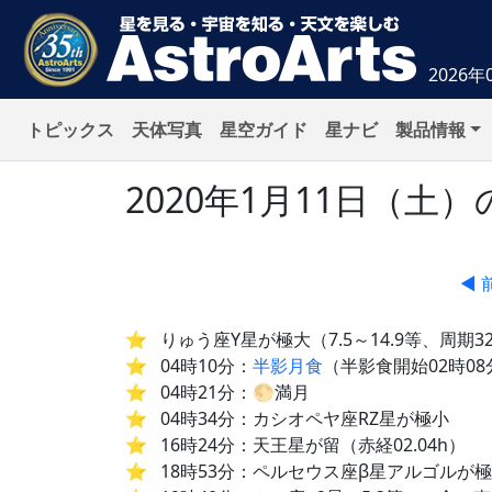
2026年
トピックス
天体写真
星空ガイド
星ナビ
製品情報
2020年1月11日（
◀ 
りゅう座Y星が極大（7.5～14.9等、周期3
04時10分：
半影月食
（半影食開始02時08
04時21分：🌕満月
04時34分：カシオペヤ座RZ星が極小
16時24分：天王星が留（赤経02.04h）
18時53分：ペルセウス座β星アルゴルが