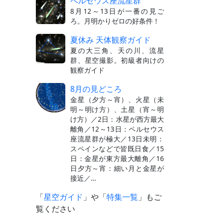
ペルセウス座流星群
8月12～13日が一番の見ご
ろ。月明かりゼロの好条件！
夏休み 天体観察ガイド
夏の大三角、天の川、流星
群、星空撮影。初級者向けの
観察ガイド
8月の見どころ
金星（夕方～宵）、火星（未
明～明け方）、土星（宵～明
け方）／2日：水星が西方最大
離角／12～13日：ペルセウス
座流星群が極大／13日未明：
スペインなどで皆既日食／15
日：金星が東方最大離角／16
日夕方～宵：細い月と金星が
接近／…
「
星空ガイド
」や「
特集一覧
」もご
覧ください