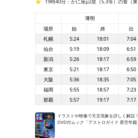
19時40分：かに座μ2星（5.3等）の食（
薄明
場所
始
終
出
札幌
5:24
18:01
7:04
仙台
5:19
18:09
6:51
新潟
5:26
18:17
6:59
東京
5:21
18:17
6:50
大阪
5:36
18:35
7:05
福岡
5:55
18:57
7:23
那覇
5:57
19:17
7:17
イラストや映像で天文現象を詳しく解説
DVD付ムック「アストロガイド 星空年鑑