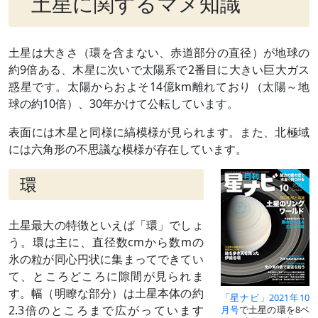
土星に関するマメ知識
土星は大きさ（環を含まない、赤道部分の直径）が地球の
約9倍ある、木星に次いで太陽系で2番目に大きい巨大ガス
惑星です。太陽からおよそ14億km離れており（太陽～地
球の約10倍）、30年かけて公転しています。
表面には木星と同様に縞模様が見られます。また、北極域
には六角形の不思議な模様が存在しています。
環
土星最大の特徴といえば「環」でしょ
う。環は主に、直径数cmから数mの
氷の粒が同心円状に集まってできてい
て、ところどころに隙間が見られま
す。幅（明瞭な部分）は土星本体の約
「星ナビ」2021年10
2.3倍のところまで広がっています
月号
で土星の環を8ペ