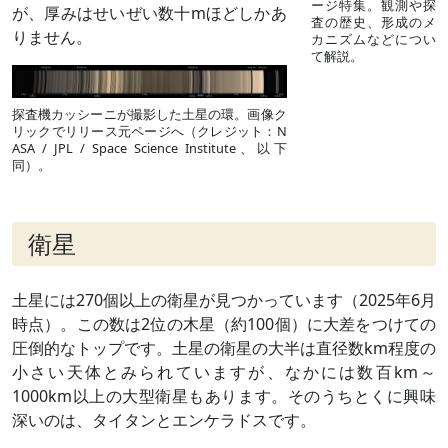
ージ特集。観測や探
が、厚みはせいぜい数十mほどしかあ
査の歴史、形成のメ
りません。
カニズムなどについ
て解説。
探査機カッシーニが撮影した土星の環。画像ク
リックでリリース元ページへ（クレジット：N
ASA / JPL / Space Science Institute、以下
同）。
衛星
土星には270個以上の衛星が見つかっています（2025年6月
時点）。この数は2位の木星（約100個）に大差をつけての
圧倒的なトップです。土星の衛星の大半は直径数km程度の
小さい天体とみられていますが、なかには数百km～
1000km以上の大型衛星もあります。そのうちとくに興味
深いのは、タイタンとエンケラドスです。