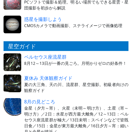
PCソフトで撮影＆処理。明るい場所でもできる星雲・星
団撮影を初歩から解説
惑星を撮影しよう
CMOSカメラで動画撮影、ステライメージで画像処理
星空ガイド
ペルセウス座流星群
8月12～13日が一番の見ごろ。月明かりゼロの好条件！
夏休み 天体観察ガイド
夏の大三角、天の川、流星群、星空撮影。初級者向けの
観察ガイド
8月の見どころ
金星（夕方～宵）、火星（未明～明け方）、土星（宵～
明け方）／2日：水星が西方最大離角／12～13日：ペル
セウス座流星群が極大／13日未明：スペインなどで皆既
日食／15日：金星が東方最大離角／16日夕方～宵：細い
月と金星が接近／…