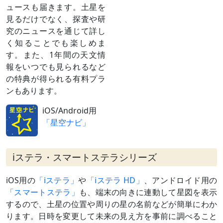
く）
ころ南に見え、深夜に沈む）
ュースも届きます。土星を
日付は赤道座標系（黄道座標系では17
見るだけでなく、探査や研
日）
究のニュースを通じて詳し
12月27日
月（月齢7）
夕方～宵
く知ることでも楽しめま
と並ぶ
す。また、1年間の天文情
1月23日
月（月齢5）
夕方～宵
報をいつでも見られるなど
と接近
（
» 解説
）
の特典が得られる有料プラ
1月下旬
海王星と大
夕方～宵／最接近2月20日ごろ／期間内
ンもあります。
～2月中旬
接近
は離角2度以内（1月中旬以前も離角5度
（
» 解説
）
以内）
iOS/Android用
3月上旬
金星と大接
夕方／最接近3月8日ごろ
「星空ナビ」
近
（
» 解説
）
3月26日
合
太陽と同じ方向に来る（見えない）
iステラ・スマートステラシリーズ
日付は赤道座標系（黄道座標系では25
日）
iOS用の
「iステラ」
や
「iステラ HD」
、アンドロイド用の
「スマートステラ」
も、端末の向きに連動して星図を表示
するので、土星の位置や周りの星の名前などが簡単にわか
ります。日時を変更して未来の見え方を事前に調べること