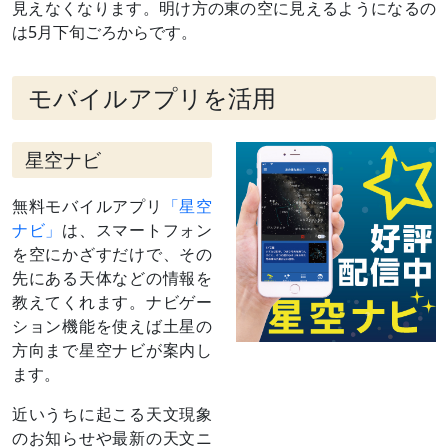
見えなくなります。明け方の東の空に見えるようになるの
う）
り、深夜に南に見え、日の出のころ沈
は5月下旬ごろからです。
（
» 解説
）
む）
日付は赤道座標系（黄道座標系では21
日）
モバイルアプリを活用
10月 6日
月（月齢
未明
14）と並ぶ
10月 6日
月（月齢
夕方～宵
星空ナビ
15）と並ぶ
11月 2日
月（月齢
夕方～翌3日未明
無料モバイルアプリ
「星空
12）と接近
（
» 解説
）
ナビ」
は、スマートフォン
11月24日
地球から見
約0.5度
を空にかざすだけで、その
て環の傾き
次回これより小さくなるのは2038年10
先にある天体などの情報を
が最小
月
教えてくれます。ナビゲー
（
» 解説
）
ション機能を使えば土星の
11月29日
留（りゅ
この日を境に、天球上を西→東に動く
方向まで星空ナビが案内し
う）
（順行する）ようになる
ます。
11月29日
月（月齢9）
夕方～翌30日未明
と接近
（
» 解説
）
近いうちに起こる天文現象
のお知らせや最新の天文ニ
12月19日
東矩（とう
太陽から90度東に離れる（日の入りの