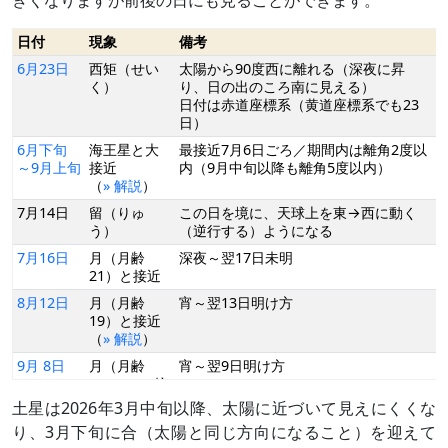
日付
現象
備考
6月23日
西矩（せい
太陽から90度西に離れる（深夜に昇
く）
り、日の出のころ南に見える）
日付は赤道座標系（黄道座標系でも23
日）
6月下旬
海王星と大
最接近7月6日ごろ／期間内は離角2度以
～9月上旬
接近
内（9月中旬以降も離角5度以内）
（
» 解説
）
7月14日
留（りゅ
この日を境に、天球上を東→西に動く
う）
（逆行する）ようになる
7月16日
月（月齢
深夜～翌17日未明
21）と接近
8月12日
月（月齢
宵～翌13日明け方
19）と接近
（
» 解説
）
9月 8日
月（月齢
宵～翌9日明け方
16/17）と接
近
土星は2026年3月中旬以降、太陽に近づいて見えにくくな
（
» 解説
）
り、3月下旬に合（太陽と同じ方向になること）を迎えて
9月22日
衝（しょ
太陽の反対に来る（日の入りのころ昇