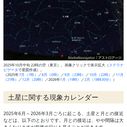
2025年10月中旬 22時の空（東京）。画像クリックで表示拡大（
ステラナ
ビゲータ
で星図作成）。
（2025年
7月（1時）
／
8月（0時）
／
9月（23時）
／
10月（22時）
／
11月
（21時）
／
12月（20時）
／2026年
1月（19時）
／
2月（18時30分）
）
土星に関する現象カレンダー
2025年6月～2026年3月ごろに起こる、土星と月との接近
などは、以下のとおりです。月との接近は、やや間隔は大
きくなりますが前後の日にも見ることができます。