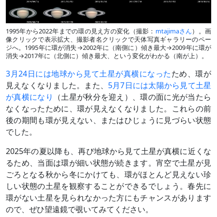
1995年から2022年までの環の見え方の変化（撮影：
mtajimaさん
）。画
像クリックで表示拡大、撮影者名クリックで天体写真ギャラリーのペー
ジへ。1995年に環が消失→2002年に（南側に）傾き最大→2009年に環が
消失→2017年に（北側に）傾き最大、という変化がわかる（南が上）。
3月24日には地球から見て土星が真横になった
ため、環が
見えなくなりました。また、
5月7日には太陽から見て土星
が真横になり
（土星が秋分を迎え）、環の面に光が当たら
なくなったために、環が見えなくなりました。これらの前
後の期間も環が見えない、またはひじょうに見づらい状態
でした。
2025年の夏以降も、再び地球から見て土星が真横に近くな
るため、当面は環が細い状態が続きます。宵空で土星が見
ごろとなる秋から冬にかけても、環がほとんど見えない珍
しい状態の土星を観察することができるでしょう。春先に
環がない土星を見られなかった方にもチャンスがあります
ので、ぜひ望遠鏡で覗いてみてください。