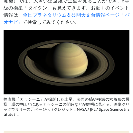
測会）では、大きい望遠鏡で土星を見ることができ、
8等
級の衛星「タイタン」も見えてきます。お近くのイベント
情報は、
全国プラネタリウム＆公開天文台情報ページ「パ
オナビ」
で検索してみてください。
探査機「カッシーニ」が撮影した土星。表面の縞や極域の六角形の模
様、環の中ほどにあるカッシーニの間隙などが鮮明に見える。画像クリ
ックでリリース元ページへ（クレジット：NASA / JPL / Space Science Ins
titute）。