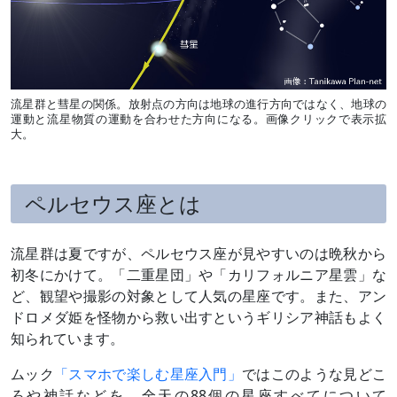
流星群と彗星の関係。放射点の方向は地球の進行方向ではなく、地球の
運動と流星物質の運動を合わせた方向になる。画像クリックで表示拡
大。
ペルセウス座とは
流星群は夏ですが、ペルセウス座が見やすいのは晩秋から
初冬にかけて。「二重星団」や「カリフォルニア星雲」な
ど、観望や撮影の対象として人気の星座です。また、アン
ドロメダ姫を怪物から救い出すというギリシア神話もよく
知られています。
ムック
「スマホで楽しむ星座入門」
ではこのような見どこ
ろや神話などを、全天の88個の星座すべてについて