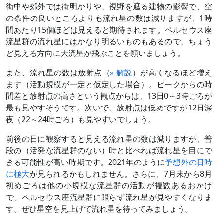
街中や郊外では街明かりや、視野を遮る建物の影響で、空
の条件の良いところよりも流れ星の数は減りますが、1時
間あたり15個ほどは見えると期待されます。ペルセウス座
流星群の流れ星にはかなり明るいものもあるので、ちょう
ど見える方向に大流星が飛ぶことを願いましょう。
また、流れ星の数は放射点（
» 解説
）が高くなるほど増え
ます（活動規模が一定と仮定した場合）。ピークからの時
間差と放射点の高さという観点からは、13日0～3時ごろが
最も見やすそうです。次いで、放射点は低めですが12日深
夜（22～24時ごろ）も見やすいでしょう。
前後の日に観察すると見える流れ星の数は減りますが、普
段の（活発な流星群のない）時と比べれば流れ星を目にで
きる可能性が高い時期です。2021年のように
予想外の日時
に極大
が見られるかもしれません。さらに、7月末から8月
初めごろは他の小規模な流星群の活動が複数あるおかげ
で、ペルセウス座流星群に限らず流れ星が見やすくなりま
す。ぜひ星空を見上げて流れ星を待ってみましょう。