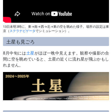
13日未明3時に、東→南→西→北→東の空を眺めた様子。場所の設定は東
京（
ステラナビゲータ
でシミュレーション）。
土星も見ごろ
8月中旬には
土星
がほぼ一晩中見えます。観察や撮影の合
間に空を眺めていると、土星の近くに流れ星が飛ぶかもし
れません。