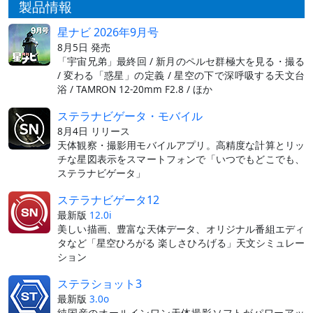
製品情報
星ナビ 2026年9月号
8月5日 発売
「宇宙兄弟」最終回 / 新月のペルセ群極大を見る・撮る
/ 変わる「惑星」の定義 / 星空の下で深呼吸する天文台
浴 / TAMRON 12-20mm F2.8 / ほか
ステラナビゲータ・モバイル
8月4日 リリース
天体観察・撮影用モバイルアプリ。高精度な計算とリッ
チな星図表示をスマートフォンで「いつでもどこでも、
ステラナビゲータ」
ステラナビゲータ12
最新版
12.0i
美しい描画、豊富な天体データ、オリジナル番組エディ
タなど「星空ひろがる 楽しさひろげる」天文シミュレー
ション
ステラショット3
最新版
3.0o
純国産のオールインワン天体撮影ソフトがパワーアッ