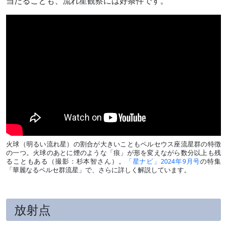
当たることも、流れ星観察には好条件です。
火球（明るい流れ星）の割合が大きいこともペルセウス座流星群の特徴
の一つ。火球のあとに煙のような「痕」が形を変えながら数分以上も残
ることもある（撮影：杉本智さん）。
「星ナビ」2024年9月号
の特集
「華麗なるペルセ群流星」で、さらに詳しく解説しています。
放射点