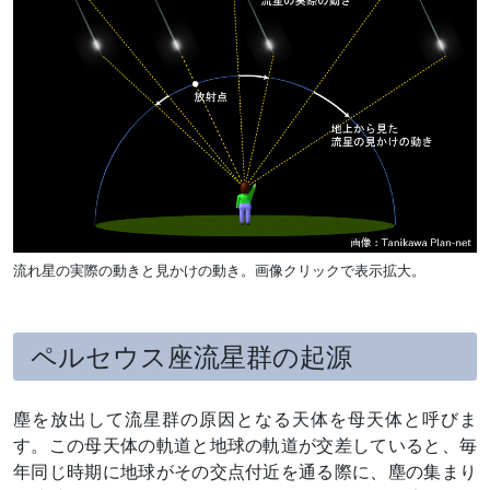
流れ星の実際の動きと見かけの動き。画像クリックで表示拡大。
ペルセウス座流星群の起源
塵を放出して流星群の原因となる天体を母天体と呼びま
す。この母天体の軌道と地球の軌道が交差していると、毎
年同じ時期に地球がその交点付近を通る際に、塵の集まり