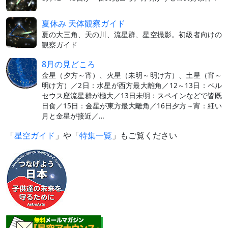
夏休み 天体観察ガイド
夏の大三角、天の川、流星群、星空撮影。初級者向けの
観察ガイド
8月の見どころ
金星（夕方～宵）、火星（未明～明け方）、土星（宵～
明け方）／2日：水星が西方最大離角／12～13日：ペル
セウス座流星群が極大／13日未明：スペインなどで皆既
日食／15日：金星が東方最大離角／16日夕方～宵：細い
月と金星が接近／…
「
星空ガイド
」や「
特集一覧
」もご覧ください