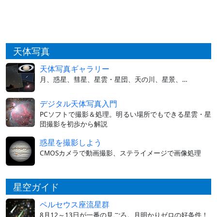
天体写真
天体写真ギャラリー
月、惑星、彗星、星雲・星団、天の川、星景、…
デジタル天体写真入門
PCソフトで撮影＆処理。明るい場所でもできる星雲・星
団撮影を初歩から解説
惑星を撮影しよう
CMOSカメラで動画撮影、ステライメージで画像処理
星空ガイド
ペルセウス座流星群
8月12～13日が一番の見ごろ。月明かりゼロの好条件！