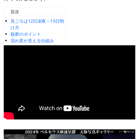
目次
見ごろは12日深夜～13日明
け方
観察のポイント
流れ星が見える仕組み