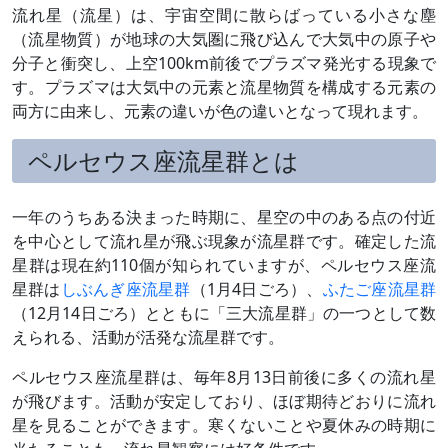
流れ星（流星）は、宇宙空間に散らばっている小さな塵
（流星物質）が地球の大気圏に飛び込んで大気中の原子や
分子と衝突し、上空100km前後でプラズマ発光する現象で
す。プラズマは大気中の元素と流星物質を構成する元素の
両方に由来し、元素の違いが色の違いとなって現れます。
ペルセウス座流星群とは
一年のうちある決まった時期に、星空の中のある点の付近
を中心として流れ星が飛ぶ現象が流星群です。確定した流
星群は現在約110個が知られていますが、ペルセウス座流
星群は
しぶんぎ座流星群
（1月4日ごろ）、
ふたご座流星群
（12月14日ごろ）とともに「三大流星群」の一つとして数
えられる、活動が活発な流星群です。
ペルセウス座流星群は、毎年8月13日前後に多くの流れ星
が飛びます。活動が安定しており、ほぼ期待どおりに流れ
星を見ることができます。寒くないことや夏休みの時期に