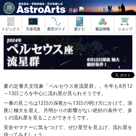
月齢
トピックス
天体写真
星空ガイド
星ナビ
製品情報
ショップ
夏の定番天文現象「ペルセウス座流星群」。今年も8月12
～13日ごろを中心に流れ星が見られそうです。
一番の見ごろは12日の深夜から13日の明け方にかけて。深
夜に極大を迎え、月明かりの影響がない絶好の条件で、多
くの流れ星を見ることができそうです。
安全やマナーに気をつけて、ぜひ星空を見上げ、流れ星を
待ってみましょう。