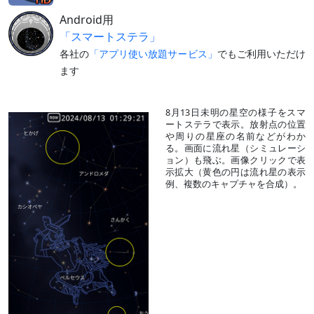
Android用
「スマートステラ」
各社の
「アプリ使い放題サービス」
でもご利用いただけ
ます
8月13日未明の星空の様子をスマ
ートステラで表示。放射点の位置
や周りの星座の名前などがわか
る。画面に流れ星（シミュレーシ
ョン）も飛ぶ。画像クリックで表
示拡大（黄色の円は流れ星の表示
例、複数のキャプチャを合成）。