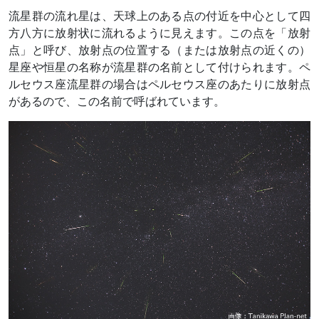
流星群の流れ星は、天球上のある点の付近を中心として四
方八方に放射状に流れるように見えます。この点を「放射
点」と呼び、放射点の位置する（または放射点の近くの）
星座や恒星の名称が流星群の名前として付けられます。ペ
ルセウス座流星群の場合はペルセウス座のあたりに放射点
があるので、この名前で呼ばれています。