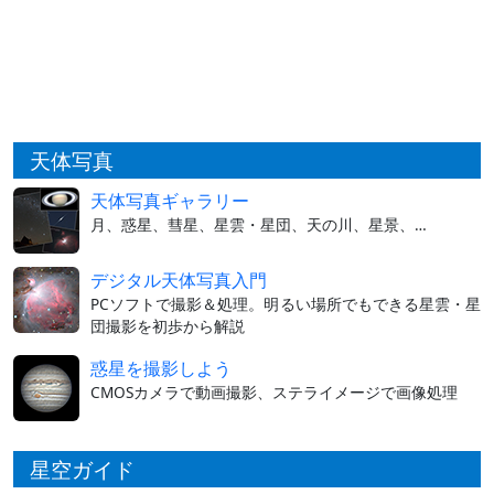
天体写真
天体写真ギャラリー
月、惑星、彗星、星雲・星団、天の川、星景、…
デジタル天体写真入門
PCソフトで撮影＆処理。明るい場所でもできる星雲・星
団撮影を初歩から解説
惑星を撮影しよう
CMOSカメラで動画撮影、ステライメージで画像処理
星空ガイド