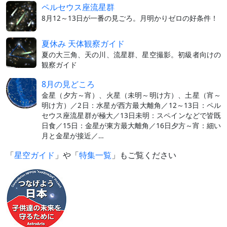
ペルセウス座流星群
8月12～13日が一番の見ごろ。月明かりゼロの好条件！
夏休み 天体観察ガイド
夏の大三角、天の川、流星群、星空撮影。初級者向けの
観察ガイド
8月の見どころ
金星（夕方～宵）、火星（未明～明け方）、土星（宵～
明け方）／2日：水星が西方最大離角／12～13日：ペル
セウス座流星群が極大／13日未明：スペインなどで皆既
日食／15日：金星が東方最大離角／16日夕方～宵：細い
月と金星が接近／…
「
星空ガイド
」や「
特集一覧
」もご覧ください