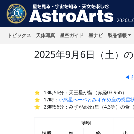
2026年
トピックス
天体写真
星空ガイド
星ナビ
製品情報
2025年9月6日（土
◀ 
13時56分：天王星が留（赤経03.96h）
17時：
小惑星ヘーベとみずがめ座の惑星状星
23時56分：みずがめ座ι星（4.3等）の
薄明
場所
始
終
出