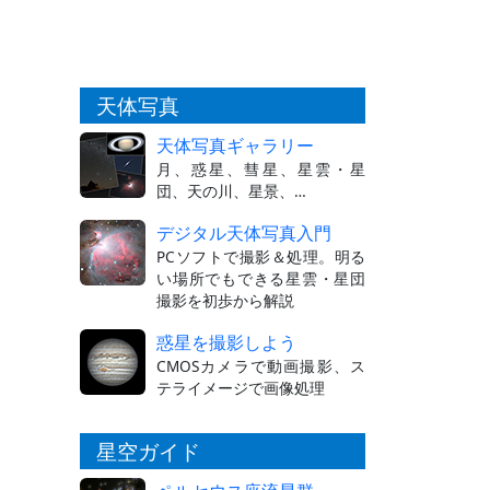
天体写真
天体写真ギャラリー
月、惑星、彗星、星雲・星
団、天の川、星景、…
デジタル天体写真入門
PCソフトで撮影＆処理。明る
い場所でもできる星雲・星団
撮影を初歩から解説
惑星を撮影しよう
CMOSカメラで動画撮影、ス
テライメージで画像処理
星空ガイド