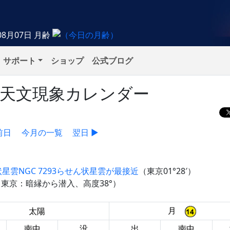
08月07日
月齢
サポート
ショップ
公式ブログ
）の天文現象カレンダー
前日
今月の一覧
翌日 ▶
雲NGC 7293らせん状星雲が最接近
（東京01°28′）
食（東京：暗縁から潜入、高度38°）
月
太陽
南中
没
出
南中