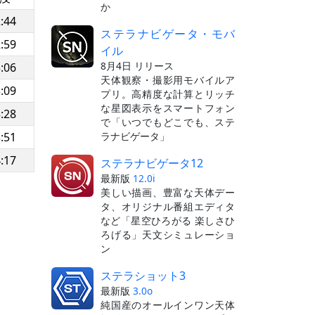
か
:44
ステラナビゲータ・モバ
:59
イル
8月4日 リリース
:06
天体観察・撮影用モバイルア
:09
プリ。高精度な計算とリッチ
な星図表示をスマートフォン
:28
で「いつでもどこでも、ステ
ラナビゲータ」
:51
:17
ステラナビゲータ12
最新版
12.0i
美しい描画、豊富な天体デー
タ、オリジナル番組エディタ
など「星空ひろがる 楽しさひ
ろげる」天文シミュレーショ
ン
ステラショット3
最新版
3.0o
純国産のオールインワン天体