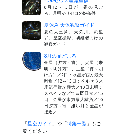
ペルセウス座流星群
8月12～13日が一番の見ご
ろ。月明かりゼロの好条件！
夏休み 天体観察ガイド
夏の大三角、天の川、流星
群、星空撮影。初級者向けの
観察ガイド
8月の見どころ
金星（夕方～宵）、火星（未
明～明け方）、土星（宵～明
け方）／2日：水星が西方最大
離角／12～13日：ペルセウス
座流星群が極大／13日未明：
スペインなどで皆既日食／15
日：金星が東方最大離角／16
日夕方～宵：細い月と金星が
接近／…
「
星空ガイド
」や「
特集一覧
」もご
覧ください