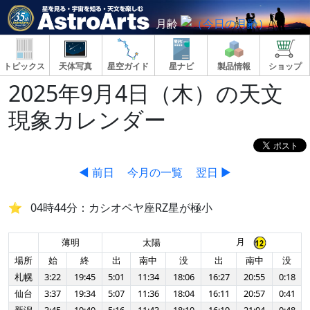
月齢
トピックス
天体写真
星空ガイド
星ナビ
製品情報
ショップ
2025年9月4日（木）の天文
現象カレンダー
◀ 前日
今月の一覧
翌日 ▶
04時44分：カシオペヤ座RZ星が極小
月
薄明
太陽
場所
始
終
出
南中
没
出
南中
没
札幌
3:22
19:45
5:01
11:34
18:06
16:27
20:55
0:18
仙台
3:37
19:34
5:07
11:36
18:04
16:11
20:57
0:41