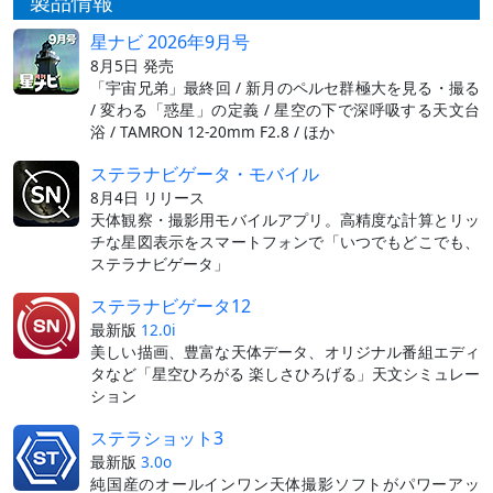
製品情報
星ナビ 2026年9月号
8月5日 発売
「宇宙兄弟」最終回 / 新月のペルセ群極大を見る・撮る
/ 変わる「惑星」の定義 / 星空の下で深呼吸する天文台
浴 / TAMRON 12-20mm F2.8 / ほか
ステラナビゲータ・モバイル
8月4日 リリース
天体観察・撮影用モバイルアプリ。高精度な計算とリッ
チな星図表示をスマートフォンで「いつでもどこでも、
ステラナビゲータ」
ステラナビゲータ12
最新版
12.0i
美しい描画、豊富な天体データ、オリジナル番組エディ
タなど「星空ひろがる 楽しさひろげる」天文シミュレー
ション
ステラショット3
最新版
3.0o
純国産のオールインワン天体撮影ソフトがパワーアッ