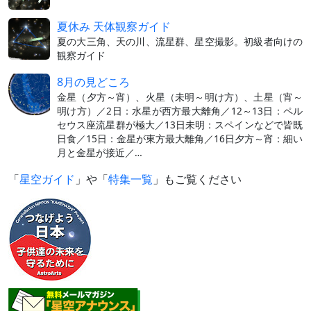
夏休み 天体観察ガイド
夏の大三角、天の川、流星群、星空撮影。初級者向けの
観察ガイド
8月の見どころ
金星（夕方～宵）、火星（未明～明け方）、土星（宵～
明け方）／2日：水星が西方最大離角／12～13日：ペル
セウス座流星群が極大／13日未明：スペインなどで皆既
日食／15日：金星が東方最大離角／16日夕方～宵：細い
月と金星が接近／…
「
星空ガイド
」や「
特集一覧
」もご覧ください