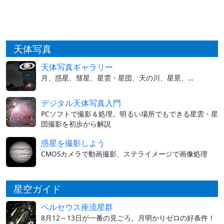
天体写真
天体写真ギャラリー
月、惑星、彗星、星雲・星団、天の川、星景、…
デジタル天体写真入門
PCソフトで撮影＆処理。明るい場所でもできる星雲・星
団撮影を初歩から解説
惑星を撮影しよう
CMOSカメラで動画撮影、ステライメージで画像処理
星空ガイド
ペルセウス座流星群
8月12～13日が一番の見ごろ。月明かりゼロの好条件！