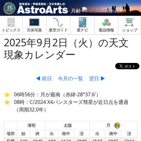
月齢
トピックス
天体写真
星空ガイド
星ナビ
製品情報
ショップ
2025年9月2日（火）の天文
現象カレンダー
◀ 前日
今月の一覧
翌日 ▶
06時56分：月が最南（赤緯-28°37.6′）
08時：C/2024 X4パンスターズ彗星が近日点を通過
（周期32.0年）
月
薄明
太陽
場所
始
終
出
南中
没
出
南中
没