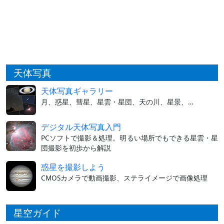
天体写真
天体写真ギャラリー
月、惑星、彗星、星雲・星団、天の川、星景、…
デジタル天体写真入門
PCソフトで撮影＆処理。明るい場所でもできる星雲・星
団撮影を初歩から解説
惑星を撮影しよう
CMOSカメラで動画撮影、ステライメージで画像処理
星空ガイド