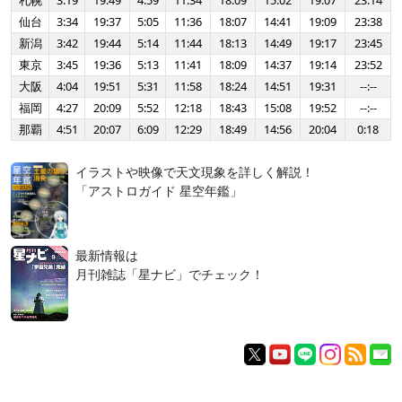
札幌
3:19
19:49
4:59
11:34
18:09
15:02
19:07
23:14
仙台
3:34
19:37
5:05
11:36
18:07
14:41
19:09
23:38
新潟
3:42
19:44
5:14
11:44
18:13
14:49
19:17
23:45
東京
3:45
19:36
5:13
11:41
18:09
14:37
19:14
23:52
大阪
4:04
19:51
5:31
11:58
18:24
14:51
19:31
--:--
福岡
4:27
20:09
5:52
12:18
18:43
15:08
19:52
--:--
那覇
4:51
20:07
6:09
12:29
18:49
14:56
20:04
0:18
イラストや映像で天文現象を詳しく解説！
「アストロガイド 星空年鑑」
最新情報は
月刊雑誌「星ナビ」でチェック！