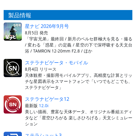
製品情報
星ナビ 2026年9月号
8月5日 発売
「宇宙兄弟」最終回 / 新月のペルセ群極大を見る・撮る
/ 変わる「惑星」の定義 / 星空の下で深呼吸する天文台
浴 / TAMRON 12-20mm F2.8 / ほか
ステラナビゲータ・モバイル
8月4日 リリース
天体観察・撮影用モバイルアプリ。高精度な計算とリッ
チな星図表示をスマートフォンで「いつでもどこでも、
ステラナビゲータ」
ステラナビゲータ12
最新版
12.0i
美しい描画、豊富な天体データ、オリジナル番組エディ
タなど「星空ひろがる 楽しさひろげる」天文シミュレー
ション
ステラショット3