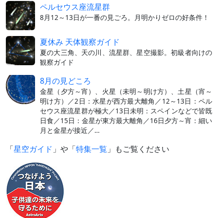
ペルセウス座流星群
8月12～13日が一番の見ごろ。月明かりゼロの好条件！
夏休み 天体観察ガイド
夏の大三角、天の川、流星群、星空撮影。初級者向けの
観察ガイド
8月の見どころ
金星（夕方～宵）、火星（未明～明け方）、土星（宵～
明け方）／2日：水星が西方最大離角／12～13日：ペル
セウス座流星群が極大／13日未明：スペインなどで皆既
日食／15日：金星が東方最大離角／16日夕方～宵：細い
月と金星が接近／…
「
星空ガイド
」や「
特集一覧
」もご覧ください