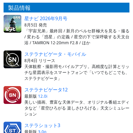
製品情報
星ナビ 2026年9月号
8月5日 発売
「宇宙兄弟」最終回 / 新月のペルセ群極大を見る・撮る
/ 変わる「惑星」の定義 / 星空の下で深呼吸する天文台
浴 / TAMRON 12-20mm F2.8 / ほか
ステラナビゲータ・モバイル
8月4日 リリース
天体観察・撮影用モバイルアプリ。高精度な計算とリッ
チな星図表示をスマートフォンで「いつでもどこでも、
ステラナビゲータ」
ステラナビゲータ12
最新版
12.0i
美しい描画、豊富な天体データ、オリジナル番組エディ
タなど「星空ひろがる 楽しさひろげる」天文シミュレー
ション
ステラショット3
最新版
3.0o