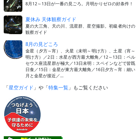
8月12～13日が一番の見ごろ。月明かりゼロの好条件！
夏休み 天体観察ガイド
夏の大三角、天の川、流星群、星空撮影。初級者向けの
観察ガイド
8月の見どころ
金星（夕方～宵）、火星（未明～明け方）、土星（宵～
明け方）／2日：水星が西方最大離角／12～13日：ペル
セウス座流星群が極大／13日未明：スペインなどで皆既
日食／15日：金星が東方最大離角／16日夕方～宵：細い
月と金星が接近／…
「
星空ガイド
」や「
特集一覧
」もご覧ください