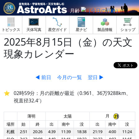
月齢
トピックス
天体写真
星空ガイド
星ナビ
製品情報
ショップ
2025年8月15日（金）の天文
現象カレンダー
◀ 前日
今月の一覧
翌日 ▶
02時59分：月の距離が最近（0.961、36万9288km、
視直径32.4′）
月
薄明
太陽
場所
始
終
出
南中
没
出
南中
没
札幌
2:51
20:26
4:39
11:39
18:38
21:19
4:00
11:24