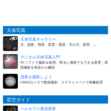
天体写真
天体写真ギャラリー
月、惑星、彗星、星雲・星団、天の川、星景、…
デジタル天体写真入門
PCソフトで撮影＆処理。明るい場所でもできる星雲・星
団撮影を初歩から解説
惑星を撮影しよう
CMOSカメラで動画撮影、ステライメージで画像処理
星空ガイド
ペルセウス座流星群