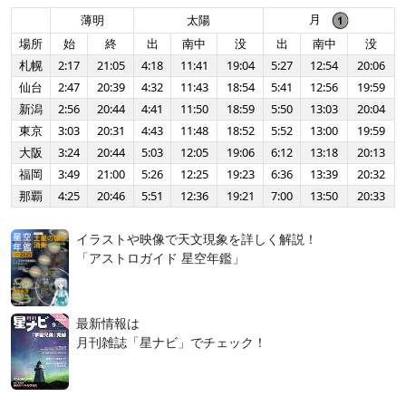
月
薄明
太陽
場所
始
終
出
南中
没
出
南中
没
札幌
2:17
21:05
4:18
11:41
19:04
5:27
12:54
20:06
仙台
2:47
20:39
4:32
11:43
18:54
5:41
12:56
19:59
新潟
2:56
20:44
4:41
11:50
18:59
5:50
13:03
20:04
東京
3:03
20:31
4:43
11:48
18:52
5:52
13:00
19:59
大阪
3:24
20:44
5:03
12:05
19:06
6:12
13:18
20:13
福岡
3:49
21:00
5:26
12:25
19:23
6:36
13:39
20:32
那覇
4:25
20:46
5:51
12:36
19:21
7:00
13:50
20:33
イラストや映像で天文現象を詳しく解説！
「アストロガイド 星空年鑑」
最新情報は
月刊雑誌「星ナビ」でチェック！