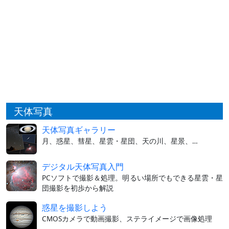
天体写真
天体写真ギャラリー
月、惑星、彗星、星雲・星団、天の川、星景、…
デジタル天体写真入門
PCソフトで撮影＆処理。明るい場所でもできる星雲・星
団撮影を初歩から解説
惑星を撮影しよう
CMOSカメラで動画撮影、ステライメージで画像処理