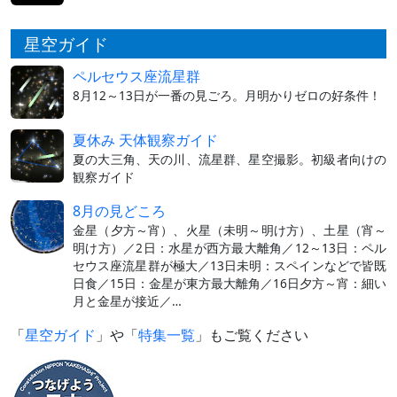
星空ガイド
ペルセウス座流星群
8月12～13日が一番の見ごろ。月明かりゼロの好条件！
夏休み 天体観察ガイド
夏の大三角、天の川、流星群、星空撮影。初級者向けの
観察ガイド
8月の見どころ
金星（夕方～宵）、火星（未明～明け方）、土星（宵～
明け方）／2日：水星が西方最大離角／12～13日：ペル
セウス座流星群が極大／13日未明：スペインなどで皆既
日食／15日：金星が東方最大離角／16日夕方～宵：細い
月と金星が接近／…
「
星空ガイド
」や「
特集一覧
」もご覧ください