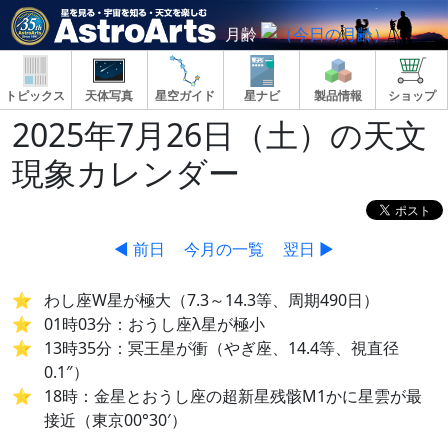
月齢
トピックス
天体写真
星空ガイド
星ナビ
製品情報
ショップ
2025年7月26日（土）の天文
現象カレンダー
◀ 前日
今月の一覧
翌日 ▶
わし座W星が極大（7.3～14.3等、周期490日）
01時03分：おうし座λ星が極小
13時35分：冥王星が衝（やぎ座、14.4等、視直径
0.1″）
18時：金星とおうし座の超新星残骸M1かに星雲が最
接近（東京00°30′）