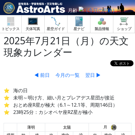
月齢
トピックス
天体写真
星空ガイド
星ナビ
製品情報
ショップ
2025年7月21日（月）の天文
現象カレンダー
◀ 前日
今月の一覧
翌日 ▶
海の日
未明～明け方、細い月とプレアデス星団が接近
おとめ座R星が極大（6.1～12.1等、周期146日）
23時25分：カシオペヤ座RZ星が極小
月
薄明
太陽