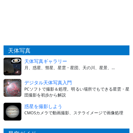
天体写真
天体写真ギャラリー
月、惑星、彗星、星雲・星団、天の川、星景、…
デジタル天体写真入門
PCソフトで撮影＆処理。明るい場所でもできる星雲・星
団撮影を初歩から解説
惑星を撮影しよう
CMOSカメラで動画撮影、ステライメージで画像処理