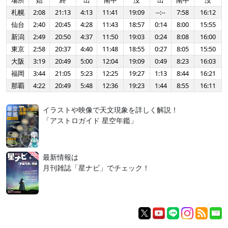
場所
始
終
出
南中
没
出
南中
没
札幌
2:08
21:13
4:13
11:41
19:09
--:--
7:58
16:12
仙台
2:40
20:45
4:28
11:43
18:57
0:14
8:00
15:55
新潟
2:49
20:50
4:37
11:50
19:03
0:24
8:08
16:00
東京
2:58
20:37
4:40
11:48
18:55
0:27
8:05
15:50
大阪
3:19
20:49
5:00
12:04
19:09
0:49
8:23
16:03
福岡
3:44
21:05
5:23
12:25
19:27
1:13
8:44
16:21
那覇
4:22
20:49
5:48
12:36
19:23
1:44
8:55
16:11
イラストや映像で天文現象を詳しく解説！
「アストロガイド 星空年鑑」
最新情報は
月刊雑誌「星ナビ」でチェック！