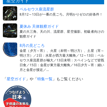
星空ガイド
ペルセウス座流星群
8月12～13日が一番の見ごろ。月明かりゼロの好条件！
夏休み 天体観察ガイド
夏の大三角、天の川、流星群、星空撮影。初級者向けの
観察ガイド
8月の見どころ
金星（夕方～宵）、火星（未明～明け方）、土星（宵～
明け方）／2日：水星が西方最大離角／12～13日：ペル
セウス座流星群が極大／13日未明：スペインなどで皆既
日食／15日：金星が東方最大離角／16日夕方～宵：細い
月と金星が接近／…
「
星空ガイド
」や「
特集一覧
」もご覧ください