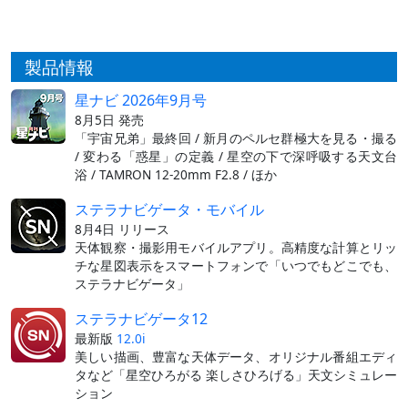
製品情報
星ナビ 2026年9月号
8月5日 発売
「宇宙兄弟」最終回 / 新月のペルセ群極大を見る・撮る
/ 変わる「惑星」の定義 / 星空の下で深呼吸する天文台
浴 / TAMRON 12-20mm F2.8 / ほか
ステラナビゲータ・モバイル
8月4日 リリース
天体観察・撮影用モバイルアプリ。高精度な計算とリッ
チな星図表示をスマートフォンで「いつでもどこでも、
ステラナビゲータ」
ステラナビゲータ12
最新版
12.0i
美しい描画、豊富な天体データ、オリジナル番組エディ
タなど「星空ひろがる 楽しさひろげる」天文シミュレー
ション