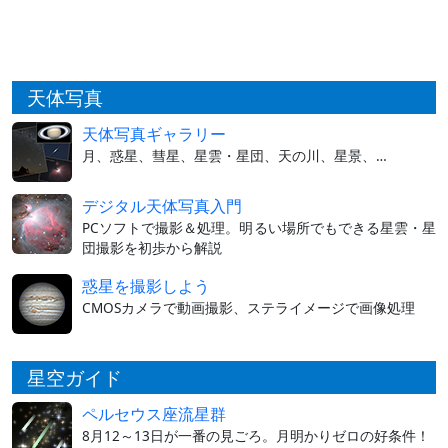
天体写真
天体写真ギャラリー
月、惑星、彗星、星雲・星団、天の川、星景、…
デジタル天体写真入門
PCソフトで撮影＆処理。明るい場所でもできる星雲・星
団撮影を初歩から解説
惑星を撮影しよう
CMOSカメラで動画撮影、ステライメージで画像処理
星空ガイド
ペルセウス座流星群
8月12～13日が一番の見ごろ。月明かりゼロの好条件！