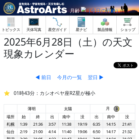
月齢
トピックス
天体写真
星空ガイド
星ナビ
製品情報
ショップ
2025年6月28日（土）の天文
現象カレンダー
◀ 前日
今月の一覧
翌日 ▶
01時43分：カシオペヤ座RZ星が極小
月
薄明
太陽
場所
始
終
出
南中
没
出
南中
没
札幌
1:39
21:36
3:57
11:38
19:19
6:35
14:15
21:41
仙台
2:19
21:00
4:14
11:40
19:06
6:50
14:17
21:32