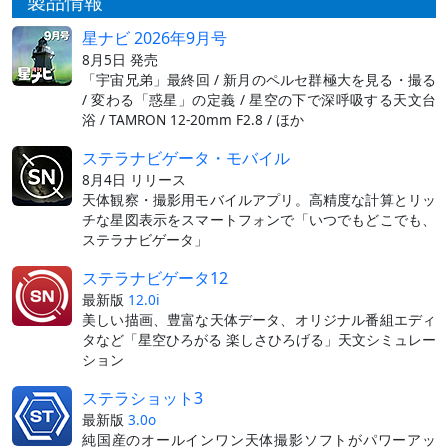
製品情報
星ナビ 2026年9月号
8月5日 発売
「宇宙兄弟」最終回 / 新月のペルセ群極大を見る・撮る
/ 変わる「惑星」の定義 / 星空の下で深呼吸する天文台
浴 / TAMRON 12-20mm F2.8 / ほか
ステラナビゲータ・モバイル
8月4日 リリース
天体観察・撮影用モバイルアプリ。高精度な計算とリッ
チな星図表示をスマートフォンで「いつでもどこでも、
ステラナビゲータ」
ステラナビゲータ12
最新版
12.0i
美しい描画、豊富な天体データ、オリジナル番組エディ
タなど「星空ひろがる 楽しさひろげる」天文シミュレー
ション
ステラショット3
最新版
3.0o
純国産のオールインワン天体撮影ソフトがパワーアッ