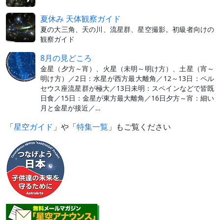
夏休み 天体観察ガイド
夏の大三角、天の川、流星群、星空撮影。初級者向けの
観察ガイド
8月の見どころ
金星（夕方～宵）、火星（未明～明け方）、土星（宵～
明け方）／2日：水星が西方最大離角／12～13日：ペル
セウス座流星群が極大／13日未明：スペインなどで皆既
日食／15日：金星が東方最大離角／16日夕方～宵：細い
月と金星が接近／…
「
星空ガイド
」や「
特集一覧
」もご覧ください