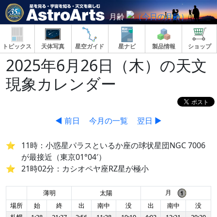
月齢
トピックス
天体写真
星空ガイド
星ナビ
製品情報
ショップ
2025年6月26日（木）の天文
現象カレンダー
◀ 前日
今月の一覧
翌日 ▶
11時：小惑星パラスといるか座の球状星団NGC 7006
が最接近（東京01°04′）
21時02分：カシオペヤ座RZ星が極小
月
薄明
太陽
場所
始
終
出
南中
没
出
南中
没