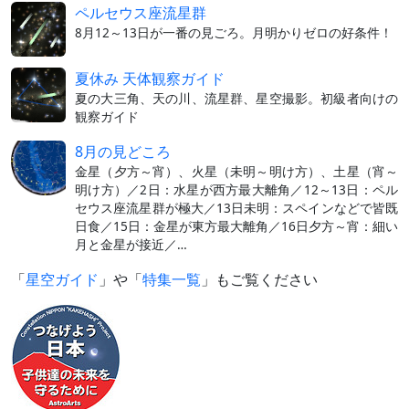
ペルセウス座流星群
8月12～13日が一番の見ごろ。月明かりゼロの好条件！
夏休み 天体観察ガイド
夏の大三角、天の川、流星群、星空撮影。初級者向けの
観察ガイド
8月の見どころ
金星（夕方～宵）、火星（未明～明け方）、土星（宵～
明け方）／2日：水星が西方最大離角／12～13日：ペル
セウス座流星群が極大／13日未明：スペインなどで皆既
日食／15日：金星が東方最大離角／16日夕方～宵：細い
月と金星が接近／…
「
星空ガイド
」や「
特集一覧
」もご覧ください