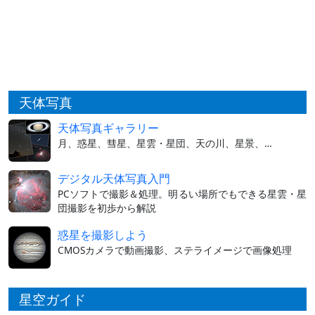
天体写真
天体写真ギャラリー
月、惑星、彗星、星雲・星団、天の川、星景、…
デジタル天体写真入門
PCソフトで撮影＆処理。明るい場所でもできる星雲・星
団撮影を初歩から解説
惑星を撮影しよう
CMOSカメラで動画撮影、ステライメージで画像処理
星空ガイド