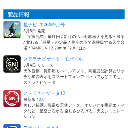
製品情報
星ナビ 2026年9月号
8月5日 発売
「宇宙兄弟」最終回 / 新月のペルセ群極大を見る・撮る
/ 変わる「惑星」の定義 / 星空の下で深呼吸する天文台
浴 / TAMRON 12-20mm F2.8 / ほか
ステラナビゲータ・モバイル
8月4日 リリース
天体観察・撮影用モバイルアプリ。高精度な計算とリッ
チな星図表示をスマートフォンで「いつでもどこでも、
ステラナビゲータ」
ステラナビゲータ12
最新版
12.0i
美しい描画、豊富な天体データ、オリジナル番組エディ
タなど「星空ひろがる 楽しさひろげる」天文シミュレー
ション
ステラショット3