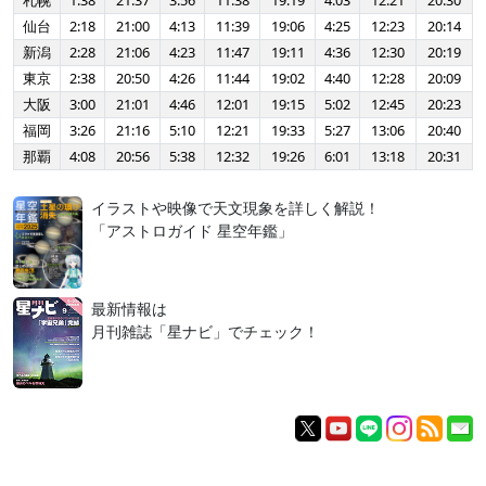
札幌
1:38
21:37
3:56
11:38
19:19
4:03
12:21
20:30
仙台
2:18
21:00
4:13
11:39
19:06
4:25
12:23
20:14
新潟
2:28
21:06
4:23
11:47
19:11
4:36
12:30
20:19
東京
2:38
20:50
4:26
11:44
19:02
4:40
12:28
20:09
大阪
3:00
21:01
4:46
12:01
19:15
5:02
12:45
20:23
福岡
3:26
21:16
5:10
12:21
19:33
5:27
13:06
20:40
那覇
4:08
20:56
5:38
12:32
19:26
6:01
13:18
20:31
イラストや映像で天文現象を詳しく解説！
「アストロガイド 星空年鑑」
最新情報は
月刊雑誌「星ナビ」でチェック！