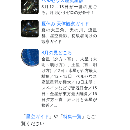
ペルセウス座流星群
8月12～13日が一番の見ご
ろ。月明かりゼロの好条件！
夏休み 天体観察ガイド
夏の大三角、天の川、流星
群、星空撮影。初級者向けの
観察ガイド
8月の見どころ
金星（夕方～宵）、火星（未
明～明け方）、土星（宵～明
け方）／2日：水星が西方最大
離角／12～13日：ペルセウス
座流星群が極大／13日未明：
スペインなどで皆既日食／15
日：金星が東方最大離角／16
日夕方～宵：細い月と金星が
接近／…
「
星空ガイド
」や「
特集一覧
」もご
覧ください