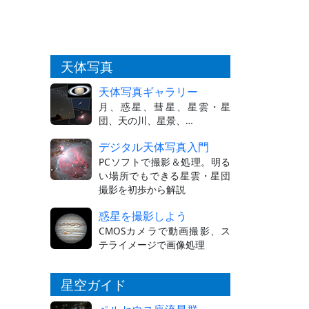
天体写真
天体写真ギャラリー
月、惑星、彗星、星雲・星
団、天の川、星景、…
デジタル天体写真入門
PCソフトで撮影＆処理。明る
い場所でもできる星雲・星団
撮影を初歩から解説
惑星を撮影しよう
CMOSカメラで動画撮影、ス
テライメージで画像処理
星空ガイド