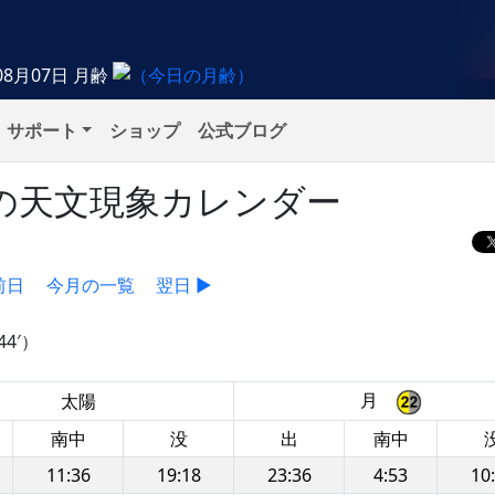
08月07日
月齢
サポート
ショップ
公式ブログ
水）の天文現象カレンダー
前日
今月の一覧
翌日 ▶
44′）
月
太陽
南中
没
出
南中
11:36
19:18
23:36
4:53
10