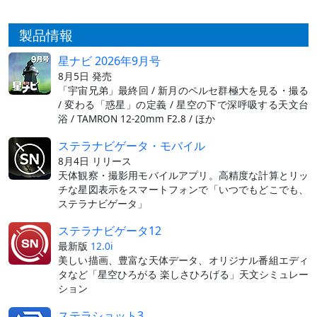
製品情報
星ナビ 2026年9月号
8月5日 発売
「宇宙兄弟」最終回 / 新月のペルセ群極大を見る・撮る
/ 変わる「惑星」の定義 / 星空の下で深呼吸する天文台
浴 / TAMRON 12-20mm F2.8 / ほか
ステラナビゲータ・モバイル
8月4日 リリース
天体観察・撮影用モバイルアプリ。高精度な計算とリッ
チな星図表示をスマートフォンで「いつでもどこでも、
ステラナビゲータ」
ステラナビゲータ12
最新版
12.0i
美しい描画、豊富な天体データ、オリジナル番組エディ
タなど「星空ひろがる 楽しさひろげる」天文シミュレー
ション
ステラショット3