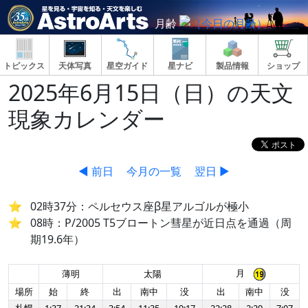
月齢
トピックス
天体写真
星空ガイド
星ナビ
製品情報
ショップ
2025年6月15日（日）の天文
現象カレンダー
◀ 前日
今月の一覧
翌日 ▶
02時37分：ペルセウス座β星アルゴルが極小
08時：P/2005 T5ブロートン彗星が近日点を通過（周
期19.6年）
月
薄明
太陽
場所
始
終
出
南中
没
出
南中
没