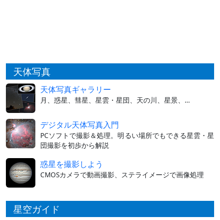
天体写真
天体写真ギャラリー
月、惑星、彗星、星雲・星団、天の川、星景、…
デジタル天体写真入門
PCソフトで撮影＆処理。明るい場所でもできる星雲・星
団撮影を初歩から解説
惑星を撮影しよう
CMOSカメラで動画撮影、ステライメージで画像処理
星空ガイド