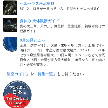
ペルセウス座流星群
8月12～13日が一番の見ごろ。月明かりゼロの好条件！
夏休み 天体観察ガイド
夏の大三角、天の川、流星群、星空撮影。初級者向けの
観察ガイド
8月の見どころ
金星（夕方～宵）、火星（未明～明け方）、土星（宵～
明け方）／2日：水星が西方最大離角／12～13日：ペル
セウス座流星群が極大／13日未明：スペインなどで皆既
日食／15日：金星が東方最大離角／16日夕方～宵：細い
月と金星が接近／…
「
星空ガイド
」や「
特集一覧
」もご覧ください