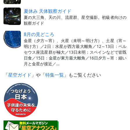
夏休み 天体観察ガイド
夏の大三角、天の川、流星群、星空撮影。初級者向けの
観察ガイド
8月の見どころ
金星（夕方～宵）、火星（未明～明け方）、土星（宵～
明け方）／2日：水星が西方最大離角／12～13日：ペル
セウス座流星群が極大／13日未明：スペインなどで皆既
日食／15日：金星が東方最大離角／16日夕方～宵：細い
月と金星が接近／…
「
星空ガイド
」や「
特集一覧
」もご覧ください