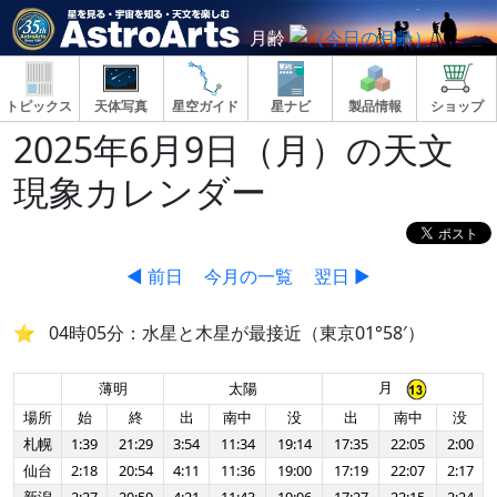
月齢
トピックス
天体写真
星空ガイド
星ナビ
製品情報
ショップ
2025年6月9日（月）の天文
現象カレンダー
◀ 前日
今月の一覧
翌日 ▶
04時05分：水星と木星が最接近（東京01°58′）
月
薄明
太陽
場所
始
終
出
南中
没
出
南中
没
札幌
1:39
21:29
3:54
11:34
19:14
17:35
22:05
2:00
仙台
2:18
20:54
4:11
11:36
19:00
17:19
22:07
2:17