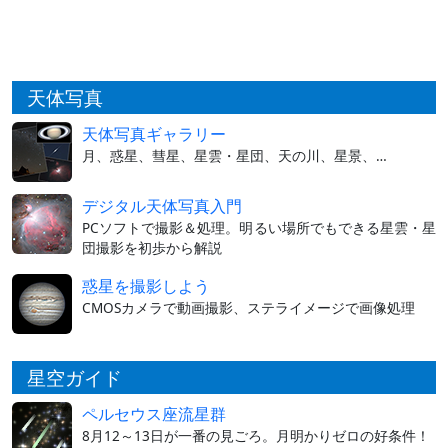
天体写真
天体写真ギャラリー
月、惑星、彗星、星雲・星団、天の川、星景、…
デジタル天体写真入門
PCソフトで撮影＆処理。明るい場所でもできる星雲・星
団撮影を初歩から解説
惑星を撮影しよう
CMOSカメラで動画撮影、ステライメージで画像処理
星空ガイド
ペルセウス座流星群
8月12～13日が一番の見ごろ。月明かりゼロの好条件！