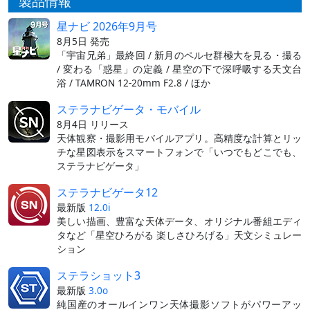
製品情報
星ナビ 2026年9月号
8月5日 発売
「宇宙兄弟」最終回 / 新月のペルセ群極大を見る・撮る
/ 変わる「惑星」の定義 / 星空の下で深呼吸する天文台
浴 / TAMRON 12-20mm F2.8 / ほか
ステラナビゲータ・モバイル
8月4日 リリース
天体観察・撮影用モバイルアプリ。高精度な計算とリッ
チな星図表示をスマートフォンで「いつでもどこでも、
ステラナビゲータ」
ステラナビゲータ12
最新版
12.0i
美しい描画、豊富な天体データ、オリジナル番組エディ
タなど「星空ひろがる 楽しさひろげる」天文シミュレー
ション
ステラショット3
最新版
3.0o
純国産のオールインワン天体撮影ソフトがパワーアッ