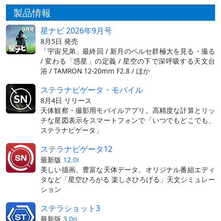
製品情報
星ナビ 2026年9月号
8月5日 発売
「宇宙兄弟」最終回 / 新月のペルセ群極大を見る・撮る
/ 変わる「惑星」の定義 / 星空の下で深呼吸する天文台
浴 / TAMRON 12-20mm F2.8 / ほか
ステラナビゲータ・モバイル
8月4日 リリース
天体観察・撮影用モバイルアプリ。高精度な計算とリッ
チな星図表示をスマートフォンで「いつでもどこでも、
ステラナビゲータ」
ステラナビゲータ12
最新版
12.0i
美しい描画、豊富な天体データ、オリジナル番組エディ
タなど「星空ひろがる 楽しさひろげる」天文シミュレー
ション
ステラショット3
最新版
3.0o