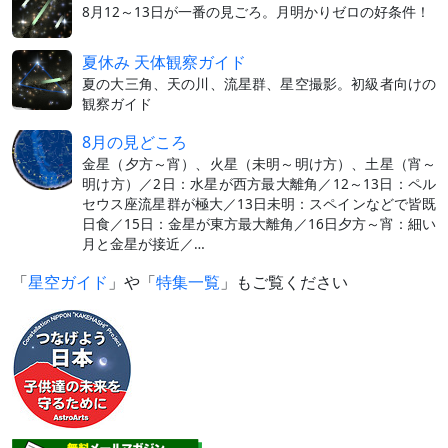
8月12～13日が一番の見ごろ。月明かりゼロの好条件！
夏休み 天体観察ガイド
夏の大三角、天の川、流星群、星空撮影。初級者向けの
観察ガイド
8月の見どころ
金星（夕方～宵）、火星（未明～明け方）、土星（宵～
明け方）／2日：水星が西方最大離角／12～13日：ペル
セウス座流星群が極大／13日未明：スペインなどで皆既
日食／15日：金星が東方最大離角／16日夕方～宵：細い
月と金星が接近／…
「
星空ガイド
」や「
特集一覧
」もご覧ください