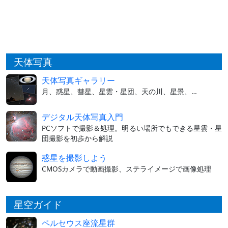
天体写真
天体写真ギャラリー
月、惑星、彗星、星雲・星団、天の川、星景、…
デジタル天体写真入門
PCソフトで撮影＆処理。明るい場所でもできる星雲・星
団撮影を初歩から解説
惑星を撮影しよう
CMOSカメラで動画撮影、ステライメージで画像処理
星空ガイド
ペルセウス座流星群