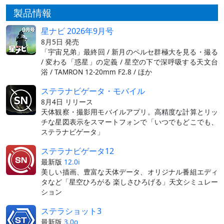
製品情報
星ナビ 2026年9月号
8月5日 発売
「宇宙兄弟」最終回 / 新月のペルセ群極大を見る・撮る
/ 変わる「惑星」の定義 / 星空の下で深呼吸する天文台
浴 / TAMRON 12-20mm F2.8 / ほか
ステラナビゲータ・モバイル
8月4日 リリース
天体観察・撮影用モバイルアプリ。高精度な計算とリッ
チな星図表示をスマートフォンで「いつでもどこでも、
ステラナビゲータ」
ステラナビゲータ12
最新版
12.0i
美しい描画、豊富な天体データ、オリジナル番組エディ
タなど「星空ひろがる 楽しさひろげる」天文シミュレー
ション
ステラショット3
最新版
3.0o