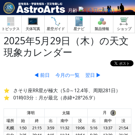
月齢
トピックス
天体写真
星空ガイド
星ナビ
製品情報
ショップ
2025年5月29日（木）の天文
現象カレンダー
◀ 前日
今月の一覧
翌日 ▶
さそり座RR星が極大（5.0～12.4等、周期281日）
01時03分：月が最北（赤緯+28°26.9′）
月
薄明
太陽
場所
始
終
出
南中
没
出
南中
没
札幌
1:50
21:15
3:59
11:32
19:06
5:16
13:37
21:54