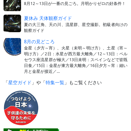
8月12～13日が一番の見ごろ。月明かりゼロの好条件！
夏休み 天体観察ガイド
夏の大三角、天の川、流星群、星空撮影。初級者向けの
観察ガイド
8月の見どころ
金星（夕方～宵）、火星（未明～明け方）、土星（宵～
明け方）／2日：水星が西方最大離角／12～13日：ペル
セウス座流星群が極大／13日未明：スペインなどで皆既
日食／15日：金星が東方最大離角／16日夕方～宵：細い
月と金星が接近／…
「
星空ガイド
」や「
特集一覧
」もご覧ください