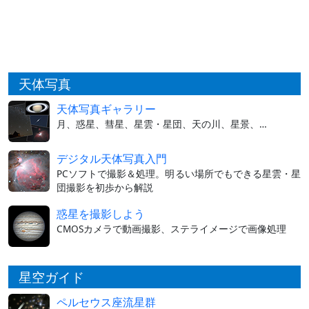
天体写真
天体写真ギャラリー
月、惑星、彗星、星雲・星団、天の川、星景、…
デジタル天体写真入門
PCソフトで撮影＆処理。明るい場所でもできる星雲・星
団撮影を初歩から解説
惑星を撮影しよう
CMOSカメラで動画撮影、ステライメージで画像処理
星空ガイド
ペルセウス座流星群