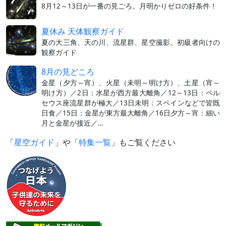
8月12～13日が一番の見ごろ。月明かりゼロの好条件！
夏休み 天体観察ガイド
夏の大三角、天の川、流星群、星空撮影。初級者向けの
観察ガイド
8月の見どころ
金星（夕方～宵）、火星（未明～明け方）、土星（宵～
明け方）／2日：水星が西方最大離角／12～13日：ペル
セウス座流星群が極大／13日未明：スペインなどで皆既
日食／15日：金星が東方最大離角／16日夕方～宵：細い
月と金星が接近／…
「
星空ガイド
」や「
特集一覧
」もご覧ください