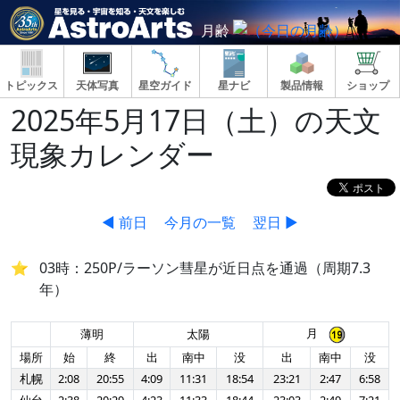
月齢
トピックス
天体写真
星空ガイド
星ナビ
製品情報
ショップ
2025年5月17日（土）の天文
現象カレンダー
◀ 前日
今月の一覧
翌日 ▶
03時：250P/ラーソン彗星が近日点を通過（周期7.3
年）
月
薄明
太陽
場所
始
終
出
南中
没
出
南中
没
札幌
2:08
20:55
4:09
11:31
18:54
23:21
2:47
6:58