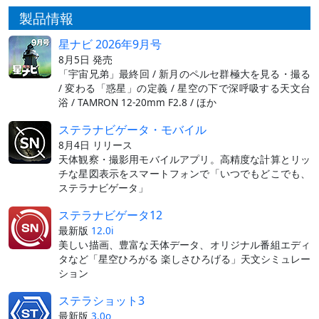
製品情報
星ナビ 2026年9月号
8月5日 発売
「宇宙兄弟」最終回 / 新月のペルセ群極大を見る・撮る
/ 変わる「惑星」の定義 / 星空の下で深呼吸する天文台
浴 / TAMRON 12-20mm F2.8 / ほか
ステラナビゲータ・モバイル
8月4日 リリース
天体観察・撮影用モバイルアプリ。高精度な計算とリッ
チな星図表示をスマートフォンで「いつでもどこでも、
ステラナビゲータ」
ステラナビゲータ12
最新版
12.0i
美しい描画、豊富な天体データ、オリジナル番組エディ
タなど「星空ひろがる 楽しさひろげる」天文シミュレー
ション
ステラショット3
最新版
3.0o