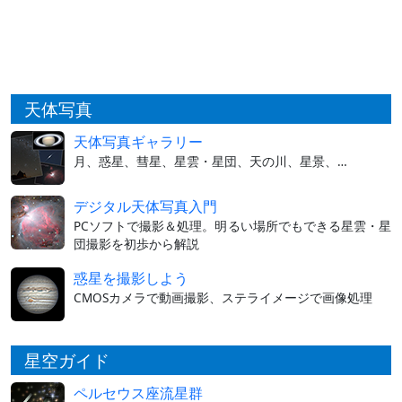
天体写真
天体写真ギャラリー
月、惑星、彗星、星雲・星団、天の川、星景、…
デジタル天体写真入門
PCソフトで撮影＆処理。明るい場所でもできる星雲・星
団撮影を初歩から解説
惑星を撮影しよう
CMOSカメラで動画撮影、ステライメージで画像処理
星空ガイド
ペルセウス座流星群