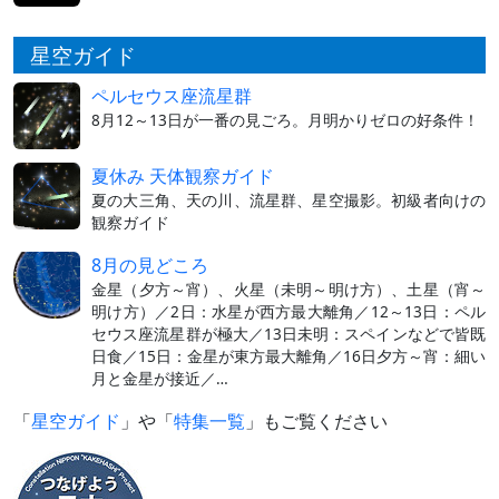
星空ガイド
ペルセウス座流星群
8月12～13日が一番の見ごろ。月明かりゼロの好条件！
夏休み 天体観察ガイド
夏の大三角、天の川、流星群、星空撮影。初級者向けの
観察ガイド
8月の見どころ
金星（夕方～宵）、火星（未明～明け方）、土星（宵～
明け方）／2日：水星が西方最大離角／12～13日：ペル
セウス座流星群が極大／13日未明：スペインなどで皆既
日食／15日：金星が東方最大離角／16日夕方～宵：細い
月と金星が接近／…
「
星空ガイド
」や「
特集一覧
」もご覧ください