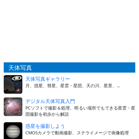
天体写真
天体写真ギャラリー
月、惑星、彗星、星雲・星団、天の川、星景、…
デジタル天体写真入門
PCソフトで撮影＆処理。明るい場所でもできる星雲・星
団撮影を初歩から解説
惑星を撮影しよう
CMOSカメラで動画撮影、ステライメージで画像処理