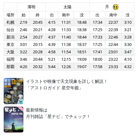
月
薄明
太陽
場所
始
終
出
南中
没
出
南中
没
札幌
2:19
20:45
4:15
11:31
18:48
17:34
22:37
3:10
仙台
2:46
20:21
4:28
11:33
18:38
17:25
22:39
3:21
新潟
2:54
20:27
4:37
11:40
18:44
17:33
22:46
3:28
東京
3:01
20:15
4:39
11:38
18:37
17:25
22:44
3:30
大阪
3:22
20:28
4:58
11:54
18:51
17:41
23:01
3:47
福岡
3:46
20:44
5:21
12:15
19:09
18:00
23:22
4:10
那覇
4:20
20:32
5:44
12:26
19:07
17:58
23:33
4:32
イラストや映像で天文現象を詳しく解説！
「アストロガイド 星空年鑑」
最新情報は
月刊雑誌「星ナビ」でチェック！