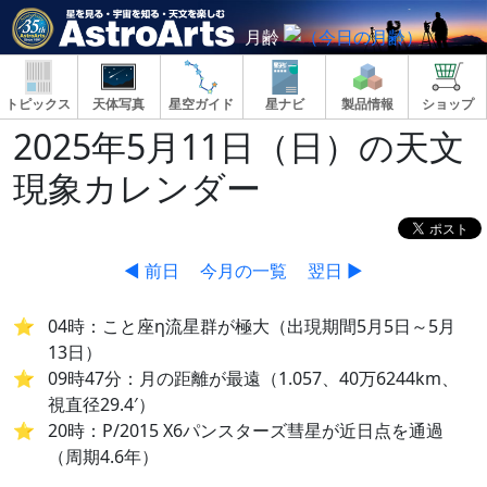
月齢
トピックス
天体写真
星空ガイド
星ナビ
製品情報
ショップ
2025年5月11日（日）の天文
現象カレンダー
◀ 前日
今月の一覧
翌日 ▶
04時：こと座η流星群が極大（出現期間5月5日～5月
13日）
09時47分：月の距離が最遠（1.057、40万6244km、
視直径29.4′）
20時：P/2015 X6パンスターズ彗星が近日点を通過
（周期4.6年）