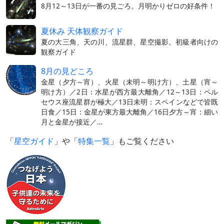
8月12～13日が一番の見ごろ。月明かりゼロの好条件！
夏休み 天体観察ガイド
夏の大三角、天の川、流星群、星空撮影。初級者向けの
観察ガイド
8月の見どころ
金星（夕方～宵）、火星（未明～明け方）、土星（宵～
明け方）／2日：水星が西方最大離角／12～13日：ペル
セウス座流星群が極大／13日未明：スペインなどで皆既
日食／15日：金星が東方最大離角／16日夕方～宵：細い
月と金星が接近／…
「
星空ガイド
」や「
特集一覧
」もご覧ください