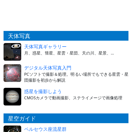
天体写真
天体写真ギャラリー
月、惑星、彗星、星雲・星団、天の川、星景、…
デジタル天体写真入門
PCソフトで撮影＆処理。明るい場所でもできる星雲・星
団撮影を初歩から解説
惑星を撮影しよう
CMOSカメラで動画撮影、ステライメージで画像処理
星空ガイド
ペルセウス座流星群