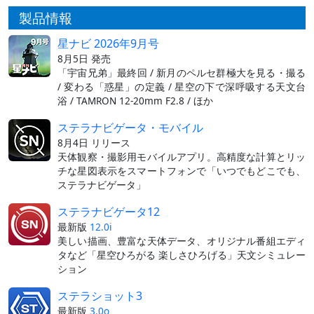
製品情報
星ナビ 2026年9月号
8月5日 発売
「宇宙兄弟」最終回 / 新月のペルセ群極大を見る・撮る
/ 変わる「惑星」の定義 / 星空の下で深呼吸する天文台
浴 / TAMRON 12-20mm F2.8 / ほか
ステラナビゲータ・モバイル
8月4日 リリース
天体観察・撮影用モバイルアプリ。高精度な計算とリッ
チな星図表示をスマートフォンで「いつでもどこでも、
ステラナビゲータ」
ステラナビゲータ12
最新版
12.0i
美しい描画、豊富な天体データ、オリジナル番組エディ
タなど「星空ひろがる 楽しさひろげる」天文シミュレー
ション
ステラショット3
最新版
3.0o