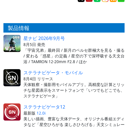
製品情報
星ナビ 2026年9月号
8月5日 発売
「宇宙兄弟」最終回 / 新月のペルセ群極大を見る・撮る
/ 変わる「惑星」の定義 / 星空の下で深呼吸する天文台
浴 / TAMRON 12-20mm F2.8 / ほか
ステラナビゲータ・モバイル
8月4日 リリース
天体観察・撮影用モバイルアプリ。高精度な計算とリッ
チな星図表示をスマートフォンで「いつでもどこでも、
ステラナビゲータ」
ステラナビゲータ12
最新版
12.0i
美しい描画、豊富な天体データ、オリジナル番組エディ
タなど「星空ひろがる 楽しさひろげる」天文シミュレー