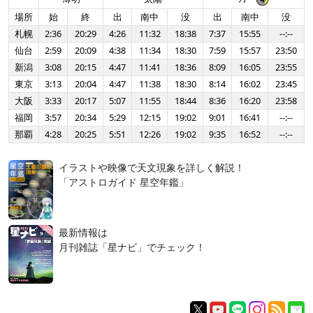
場所
始
終
出
南中
没
出
南中
没
札幌
2:36
20:29
4:26
11:32
18:38
7:37
15:55
--:--
仙台
2:59
20:09
4:38
11:34
18:30
7:59
15:57
23:50
新潟
3:08
20:15
4:47
11:41
18:36
8:09
16:05
23:55
東京
3:13
20:04
4:47
11:38
18:30
8:14
16:02
23:45
大阪
3:33
20:17
5:07
11:55
18:44
8:36
16:20
23:58
福岡
3:57
20:34
5:29
12:15
19:02
9:01
16:41
--:--
那覇
4:28
20:25
5:51
12:26
19:02
9:35
16:52
--:--
イラストや映像で天文現象を詳しく解説！
「アストロガイド 星空年鑑」
最新情報は
月刊雑誌「星ナビ」でチェック！