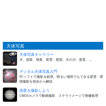
天体写真
天体写真ギャラリー
月、惑星、彗星、星雲・星団、天の川、星景、…
デジタル天体写真入門
PCソフトで撮影＆処理。明るい場所でもできる星雲・星
団撮影を初歩から解説
惑星を撮影しよう
CMOSカメラで動画撮影、ステライメージで画像処理