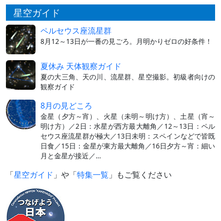
星空ガイド
ペルセウス座流星群
8月12～13日が一番の見ごろ。月明かりゼロの好条件！
夏休み 天体観察ガイド
夏の大三角、天の川、流星群、星空撮影。初級者向けの
観察ガイド
8月の見どころ
金星（夕方～宵）、火星（未明～明け方）、土星（宵～
明け方）／2日：水星が西方最大離角／12～13日：ペル
セウス座流星群が極大／13日未明：スペインなどで皆既
日食／15日：金星が東方最大離角／16日夕方～宵：細い
月と金星が接近／…
「
星空ガイド
」や「
特集一覧
」もご覧ください