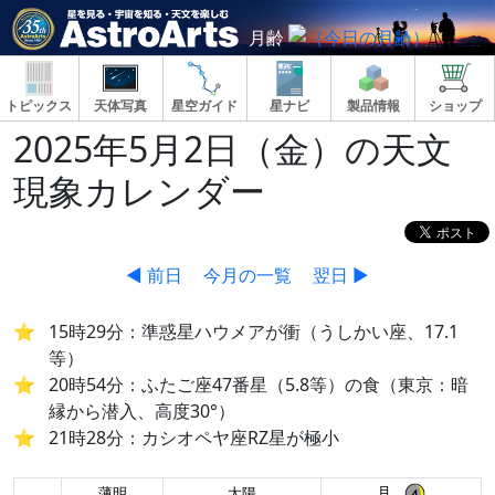
月齢
トピックス
天体写真
星空ガイド
星ナビ
製品情報
ショップ
2025年5月2日（金）の天文
現象カレンダー
◀ 前日
今月の一覧
翌日 ▶
15時29分：準惑星ハウメアが衝（うしかい座、17.1
等）
20時54分：ふたご座47番星（5.8等）の食（東京：暗
縁から潜入、高度30°）
21時28分：カシオペヤ座RZ星が極小
月
薄明
太陽