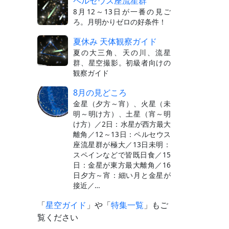
ペルセウス座流星群
8月12～13日が一番の見ご
ろ。月明かりゼロの好条件！
夏休み 天体観察ガイド
夏の大三角、天の川、流星
群、星空撮影。初級者向けの
観察ガイド
8月の見どころ
金星（夕方～宵）、火星（未
明～明け方）、土星（宵～明
け方）／2日：水星が西方最大
離角／12～13日：ペルセウス
座流星群が極大／13日未明：
スペインなどで皆既日食／15
日：金星が東方最大離角／16
日夕方～宵：細い月と金星が
接近／…
「
星空ガイド
」や「
特集一覧
」もご
覧ください