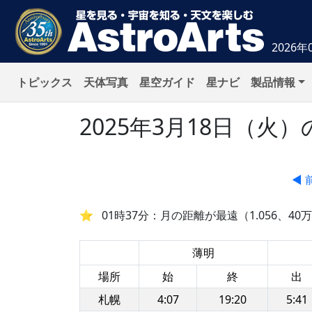
2026年
トピックス
天体写真
星空ガイド
星ナビ
製品情報
2025年3月18日（
◀ 
01時37分：月の距離が最遠（1.056、40万5
薄明
場所
始
終
出
札幌
4:07
19:20
5:41