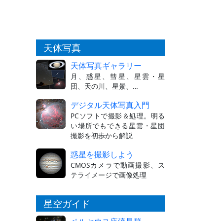
天体写真
天体写真ギャラリー
月、惑星、彗星、星雲・星
団、天の川、星景、…
デジタル天体写真入門
PCソフトで撮影＆処理。明る
い場所でもできる星雲・星団
撮影を初歩から解説
惑星を撮影しよう
CMOSカメラで動画撮影、ス
テライメージで画像処理
星空ガイド