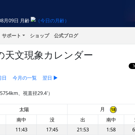
08月09日
月齢
サポート
ショップ
公式ブログ
火）の天文現象カレンダー
前日
今月の一覧
翌日 ▶
754km、視直径29.4′）
月
太陽
南中
没
出
南中
11:43
17:45
21:53
1:58
6