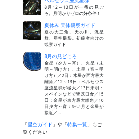
ペルセウス座流星群
8月12～13日が一番の見ご
ろ。月明かりゼロの好条件！
夏休み 天体観察ガイド
夏の大三角、天の川、流星
群、星空撮影。初級者向けの
観察ガイド
8月の見どころ
金星（夕方～宵）、火星（未
明～明け方）、土星（宵～明
け方）／2日：水星が西方最大
離角／12～13日：ペルセウス
座流星群が極大／13日未明：
スペインなどで皆既日食／15
日：金星が東方最大離角／16
日夕方～宵：細い月と金星が
接近／…
「
星空ガイド
」や「
特集一覧
」もご
覧ください