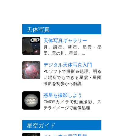
天体写真
天体写真ギャラリー
月、惑星、彗星、星雲・星
団、天の川、星景、…
デジタル天体写真入門
PCソフトで撮影＆処理。明る
い場所でもできる星雲・星団
撮影を初歩から解説
惑星を撮影しよう
CMOSカメラで動画撮影、ス
テライメージで画像処理
星空ガイド