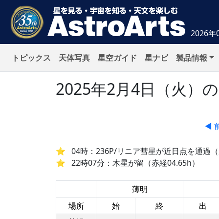
2026年
トピックス
天体写真
星空ガイド
星ナビ
製品情報
2025年2月4日（火
◀ 
04時：236P/リニア彗星が近日点を通過（
22時07分：木星が留（赤経04.65h）
薄明
場所
始
終
出