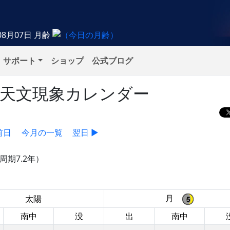
08月07日
月齢
サポート
ショップ
公式ブログ
）の天文現象カレンダー
前日
今月の一覧
翌日 ▶
周期7.2年）
月
太陽
南中
没
出
南中