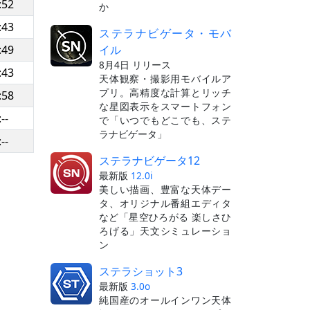
:52
か
:43
ステラナビゲータ・モバ
イル
:49
8月4日 リリース
:43
天体観察・撮影用モバイルア
プリ。高精度な計算とリッチ
:58
な星図表示をスマートフォン
:--
で「いつでもどこでも、ステ
ラナビゲータ」
:--
ステラナビゲータ12
最新版
12.0i
美しい描画、豊富な天体デー
タ、オリジナル番組エディタ
など「星空ひろがる 楽しさひ
ろげる」天文シミュレーショ
ン
ステラショット3
最新版
3.0o
純国産のオールインワン天体