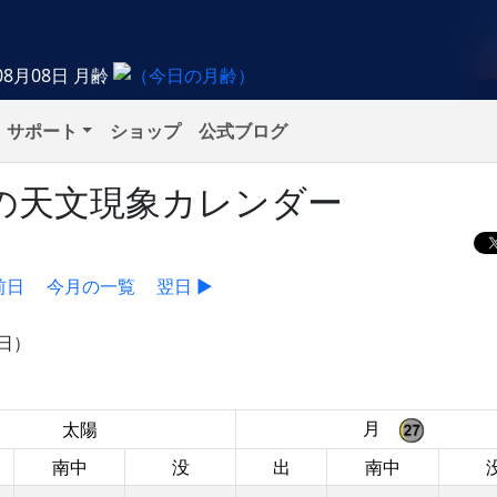
08月08日
月齢
サポート
ショップ
公式ブログ
月）の天文現象カレンダー
前日
今月の一覧
翌日 ▶
0日）
月
太陽
南中
没
出
南中