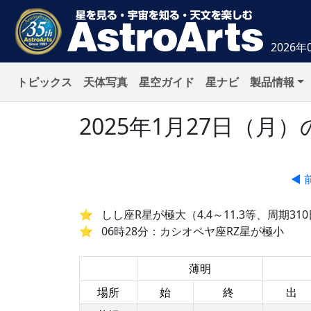
2026年
トピックス
天体写真
星空ガイド
星ナビ
製品情報
2025年1月27日（
◀ 
しし座R星が極大（4.4～11.3等、周期31
06時28分：カシオペヤ座RZ星が極小
薄明
場所
始
終
出