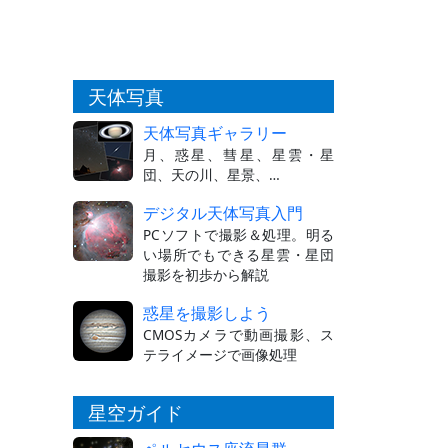
天体写真
天体写真ギャラリー
月、惑星、彗星、星雲・星
団、天の川、星景、…
デジタル天体写真入門
PCソフトで撮影＆処理。明る
い場所でもできる星雲・星団
撮影を初歩から解説
惑星を撮影しよう
CMOSカメラで動画撮影、ス
テライメージで画像処理
星空ガイド