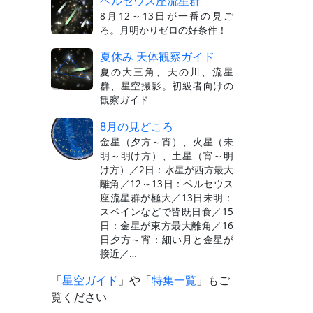
ペルセウス座流星群
8月12～13日が一番の見ご
ろ。月明かりゼロの好条件！
夏休み 天体観察ガイド
夏の大三角、天の川、流星
群、星空撮影。初級者向けの
観察ガイド
8月の見どころ
金星（夕方～宵）、火星（未
明～明け方）、土星（宵～明
け方）／2日：水星が西方最大
離角／12～13日：ペルセウス
座流星群が極大／13日未明：
スペインなどで皆既日食／15
日：金星が東方最大離角／16
日夕方～宵：細い月と金星が
接近／…
「
星空ガイド
」や「
特集一覧
」もご
覧ください