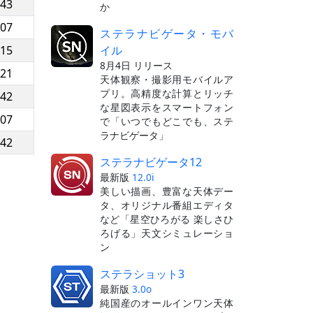
:43
か
:07
ステラナビゲータ・モバ
イル
:15
8月4日 リリース
:21
天体観察・撮影用モバイルア
プリ。高精度な計算とリッチ
:42
な星図表示をスマートフォン
:07
で「いつでもどこでも、ステ
ラナビゲータ」
:42
ステラナビゲータ12
最新版
12.0i
美しい描画、豊富な天体デー
タ、オリジナル番組エディタ
など「星空ひろがる 楽しさひ
ろげる」天文シミュレーショ
ン
ステラショット3
最新版
3.0o
純国産のオールインワン天体