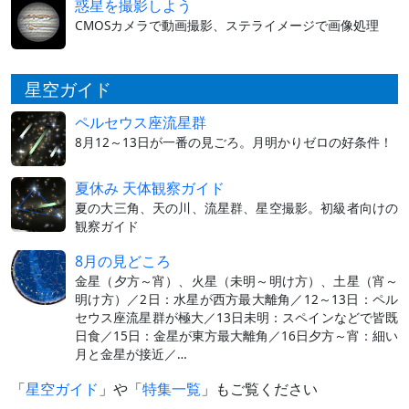
惑星を撮影しよう
CMOSカメラで動画撮影、ステライメージで画像処理
星空ガイド
ペルセウス座流星群
8月12～13日が一番の見ごろ。月明かりゼロの好条件！
夏休み 天体観察ガイド
夏の大三角、天の川、流星群、星空撮影。初級者向けの
観察ガイド
8月の見どころ
金星（夕方～宵）、火星（未明～明け方）、土星（宵～
明け方）／2日：水星が西方最大離角／12～13日：ペル
セウス座流星群が極大／13日未明：スペインなどで皆既
日食／15日：金星が東方最大離角／16日夕方～宵：細い
月と金星が接近／…
「
星空ガイド
」や「
特集一覧
」もご覧ください