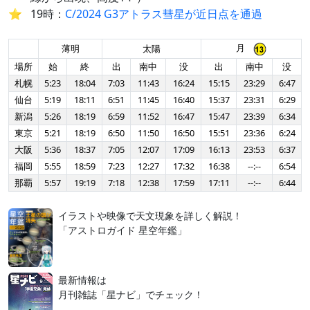
19時：
C/2024 G3アトラス彗星が近日点を通過
月
薄明
太陽
場所
始
終
出
南中
没
出
南中
没
札幌
5:23
18:04
7:03
11:43
16:24
15:15
23:29
6:47
仙台
5:19
18:11
6:51
11:45
16:40
15:37
23:31
6:29
新潟
5:26
18:19
6:59
11:52
16:47
15:47
23:39
6:34
東京
5:21
18:19
6:50
11:50
16:50
15:51
23:36
6:24
大阪
5:36
18:37
7:05
12:07
17:09
16:13
23:53
6:37
福岡
5:55
18:59
7:23
12:27
17:32
16:38
--:--
6:54
那覇
5:57
19:19
7:18
12:38
17:59
17:11
--:--
6:44
イラストや映像で天文現象を詳しく解説！
「アストロガイド 星空年鑑」
最新情報は
月刊雑誌「星ナビ」でチェック！