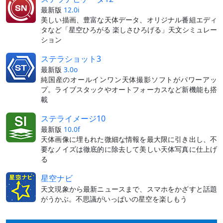
最新版
12.0i
美しい描画、豊富な天体データ、オリジナル番組エディ
タなど「星空ひろがる 楽しさひろげる」天文シミュレー
ション
ステラショット3
最新版
3.0o
純国産のオールインワン天体撮影ソフトがパワーアッ
プ。ライブスタックやオートフォーカスなど新機能も搭
載
ステライメージ10
最新版
10.0f
天体画像に埋もれた微細な情報を最大限に引き出し、不
要なノイズは徹底的に除去して美しい天体写真に仕上げ
る
星空ナビ
天文現象から最新ニュースまで、スマホをかざすと話題
がうかぶ。不思議がいっぱいの星空を楽しもう