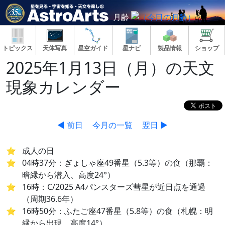
月齢
トピックス
天体写真
星空ガイド
星ナビ
製品情報
ショップ
2025年1月13日（月）の天文
現象カレンダー
◀ 前日
今月の一覧
翌日 ▶
成人の日
04時37分：ぎょしゃ座49番星（5.3等）の食（那覇：
暗縁から潜入、高度24°）
16時：C/2025 A4パンスターズ彗星が近日点を通過
（周期36.6年）
16時50分：ふたご座47番星（5.8等）の食（札幌：明
縁から出現、高度14°）