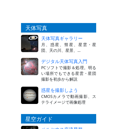
天体写真
天体写真ギャラリー
月、惑星、彗星、星雲・星
団、天の川、星景、…
デジタル天体写真入門
PCソフトで撮影＆処理。明る
い場所でもできる星雲・星団
撮影を初歩から解説
惑星を撮影しよう
CMOSカメラで動画撮影、ス
テライメージで画像処理
星空ガイド