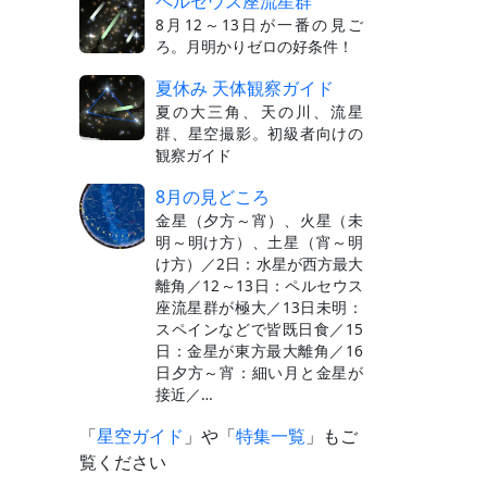
ペルセウス座流星群
8月12～13日が一番の見ご
ろ。月明かりゼロの好条件！
夏休み 天体観察ガイド
夏の大三角、天の川、流星
群、星空撮影。初級者向けの
観察ガイド
8月の見どころ
金星（夕方～宵）、火星（未
明～明け方）、土星（宵～明
け方）／2日：水星が西方最大
離角／12～13日：ペルセウス
座流星群が極大／13日未明：
スペインなどで皆既日食／15
日：金星が東方最大離角／16
日夕方～宵：細い月と金星が
接近／…
「
星空ガイド
」や「
特集一覧
」もご
覧ください