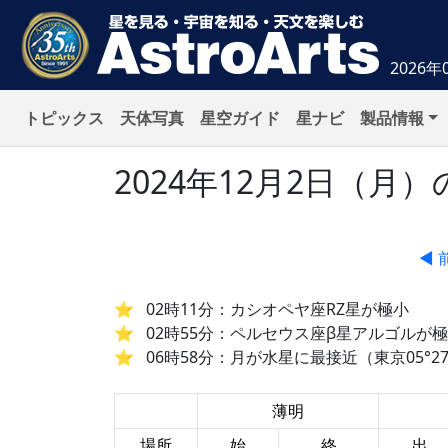
2026年
トピックス
天体写真
星空ガイド
星ナビ
製品情報
2024年12月2日（
◀ 
02時11分：カシオペヤ座RZ星が極小
02時55分：ペルセウス座β星アルゴルが
06時58分：月が水星に最接近（東京05°27
薄明
場所
始
終
出