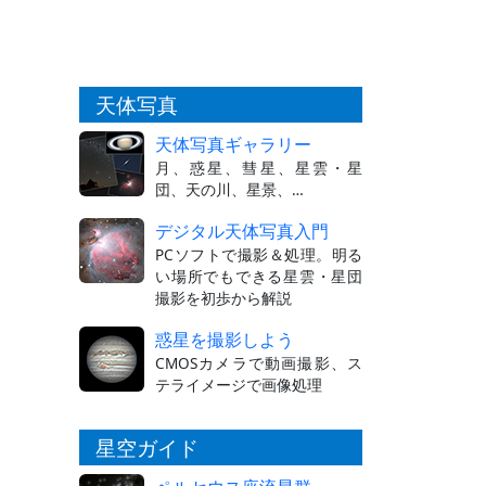
天体写真
天体写真ギャラリー
月、惑星、彗星、星雲・星
団、天の川、星景、…
デジタル天体写真入門
PCソフトで撮影＆処理。明る
い場所でもできる星雲・星団
撮影を初歩から解説
惑星を撮影しよう
CMOSカメラで動画撮影、ス
テライメージで画像処理
星空ガイド