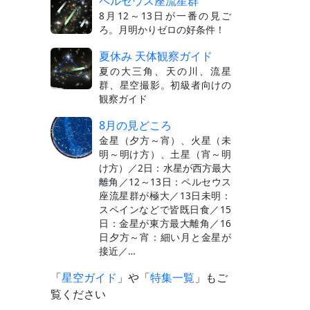
ペルセウス座流星群
8月12～13日が一番の見ご
ろ。月明かりゼロの好条件！
夏休み 天体観察ガイド
夏の大三角、天の川、流星
群、星空撮影。初級者向けの
観察ガイド
8月の見どころ
金星（夕方～宵）、火星（未
明～明け方）、土星（宵～明
け方）／2日：水星が西方最大
離角／12～13日：ペルセウス
座流星群が極大／13日未明：
スペインなどで皆既日食／15
日：金星が東方最大離角／16
日夕方～宵：細い月と金星が
接近／…
「
星空ガイド
」や「
特集一覧
」もご
覧ください