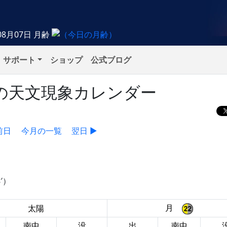
08月07日
月齢
サポート
ショップ
公式ブログ
水）の天文現象カレンダー
前日
今月の一覧
翌日 ▶
′）
月
太陽
南中
没
出
南中