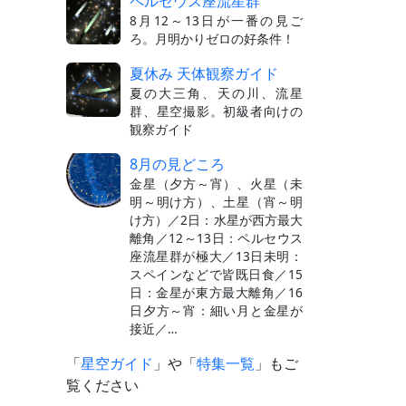
ペルセウス座流星群
8月12～13日が一番の見ご
ろ。月明かりゼロの好条件！
夏休み 天体観察ガイド
夏の大三角、天の川、流星
群、星空撮影。初級者向けの
観察ガイド
8月の見どころ
金星（夕方～宵）、火星（未
明～明け方）、土星（宵～明
け方）／2日：水星が西方最大
離角／12～13日：ペルセウス
座流星群が極大／13日未明：
スペインなどで皆既日食／15
日：金星が東方最大離角／16
日夕方～宵：細い月と金星が
接近／…
「
星空ガイド
」や「
特集一覧
」もご
覧ください