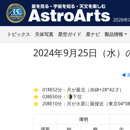
2026年
トピックス
天体写真
星空ガイド
星ナビ
製品情報
2024年9月25日（
◀ 
01時52分：月が最北（赤緯+28°42.3′）
03時50分：🌗下弦
20時10分：月が火星に最接近（東京04°08
薄明
場所
始
終
出