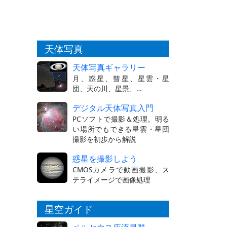
天体写真
天体写真ギャラリー
月、惑星、彗星、星雲・星
団、天の川、星景、…
デジタル天体写真入門
PCソフトで撮影＆処理。明る
い場所でもできる星雲・星団
撮影を初歩から解説
惑星を撮影しよう
CMOSカメラで動画撮影、ス
テライメージで画像処理
星空ガイド