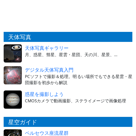
天体写真
天体写真ギャラリー
月、惑星、彗星、星雲・星団、天の川、星景、…
デジタル天体写真入門
PCソフトで撮影＆処理。明るい場所でもできる星雲・星
団撮影を初歩から解説
惑星を撮影しよう
CMOSカメラで動画撮影、ステライメージで画像処理
星空ガイド
ペルセウス座流星群