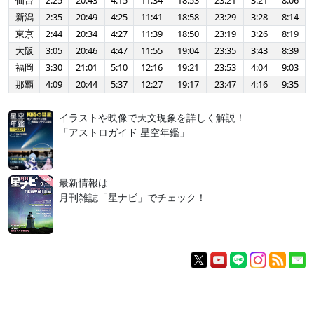
仙台
2:25
20:43
4:15
11:34
18:53
23:21
3:21
8:06
新潟
2:35
20:49
4:25
11:41
18:58
23:29
3:28
8:14
東京
2:44
20:34
4:27
11:39
18:50
23:19
3:26
8:19
大阪
3:05
20:46
4:47
11:55
19:04
23:35
3:43
8:39
福岡
3:30
21:01
5:10
12:16
19:21
23:53
4:04
9:03
那覇
4:09
20:44
5:37
12:27
19:17
23:47
4:16
9:35
イラストや映像で天文現象を詳しく解説！
「アストロガイド 星空年鑑」
最新情報は
月刊雑誌「星ナビ」でチェック！