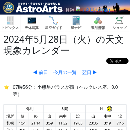
月齢
トピックス
天体写真
星空ガイド
星ナビ
製品情報
ショップ
2024年5月28日（火）の天文
現象カレンダー
◀ 前日
今月の一覧
翌日 ▶
07時56分：小惑星パラスが衝（ヘルクレス座、9.0
等）
月
薄明
太陽
場所
始
終
出
南中
没
出
南中
没
札幌
1:51
21:14
3:59
11:32
19:05
23:35
3:19
7:46