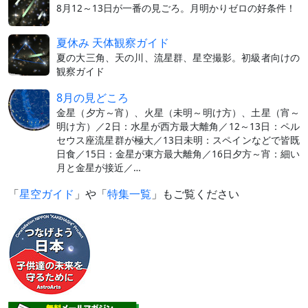
8月12～13日が一番の見ごろ。月明かりゼロの好条件！
夏休み 天体観察ガイド
夏の大三角、天の川、流星群、星空撮影。初級者向けの
観察ガイド
8月の見どころ
金星（夕方～宵）、火星（未明～明け方）、土星（宵～
明け方）／2日：水星が西方最大離角／12～13日：ペル
セウス座流星群が極大／13日未明：スペインなどで皆既
日食／15日：金星が東方最大離角／16日夕方～宵：細い
月と金星が接近／…
「
星空ガイド
」や「
特集一覧
」もご覧ください