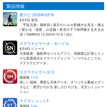
製品情報
星ナビ 2026年9月号
8月5日 発売
「宇宙兄弟」最終回 / 新月のペルセ群極大を見る・撮る
/ 変わる「惑星」の定義 / 星空の下で深呼吸する天文台
浴 / TAMRON 12-20mm F2.8 / ほか
ステラナビゲータ・モバイル
8月4日 リリース
天体観察・撮影用モバイルアプリ。高精度な計算とリッ
チな星図表示をスマートフォンで「いつでもどこでも、
ステラナビゲータ」
ステラナビゲータ12
最新版
12.0i
美しい描画、豊富な天体データ、オリジナル番組エディ
タなど「星空ひろがる 楽しさひろげる」天文シミュレー
ション
ステラショット3
最新版
3.0o