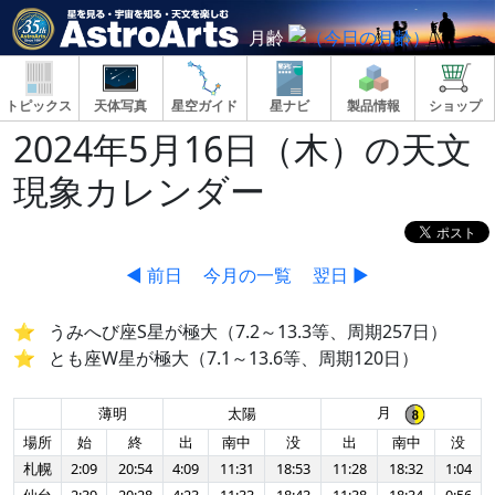
月齢
トピックス
天体写真
星空ガイド
星ナビ
製品情報
ショップ
2024年5月16日（木）の天文
現象カレンダー
◀ 前日
今月の一覧
翌日 ▶
うみへび座S星が極大（7.2～13.3等、周期257日）
とも座W星が極大（7.1～13.6等、周期120日）
月
薄明
太陽
場所
始
終
出
南中
没
出
南中
没
札幌
2:09
20:54
4:09
11:31
18:53
11:28
18:32
1:04