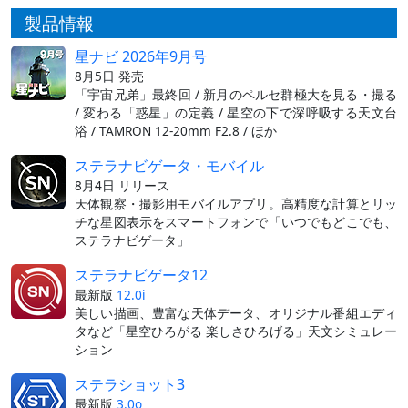
製品情報
星ナビ 2026年9月号
8月5日 発売
「宇宙兄弟」最終回 / 新月のペルセ群極大を見る・撮る
/ 変わる「惑星」の定義 / 星空の下で深呼吸する天文台
浴 / TAMRON 12-20mm F2.8 / ほか
ステラナビゲータ・モバイル
8月4日 リリース
天体観察・撮影用モバイルアプリ。高精度な計算とリッ
チな星図表示をスマートフォンで「いつでもどこでも、
ステラナビゲータ」
ステラナビゲータ12
最新版
12.0i
美しい描画、豊富な天体データ、オリジナル番組エディ
タなど「星空ひろがる 楽しさひろげる」天文シミュレー
ション
ステラショット3
最新版
3.0o