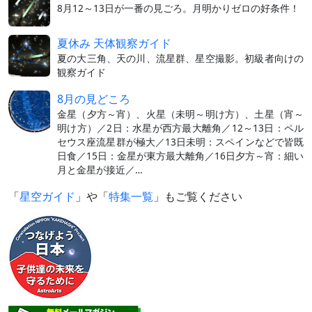
8月12～13日が一番の見ごろ。月明かりゼロの好条件！
夏休み 天体観察ガイド
夏の大三角、天の川、流星群、星空撮影。初級者向けの
観察ガイド
8月の見どころ
金星（夕方～宵）、火星（未明～明け方）、土星（宵～
明け方）／2日：水星が西方最大離角／12～13日：ペル
セウス座流星群が極大／13日未明：スペインなどで皆既
日食／15日：金星が東方最大離角／16日夕方～宵：細い
月と金星が接近／…
「
星空ガイド
」や「
特集一覧
」もご覧ください