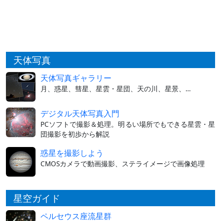
天体写真
天体写真ギャラリー
月、惑星、彗星、星雲・星団、天の川、星景、…
デジタル天体写真入門
PCソフトで撮影＆処理。明るい場所でもできる星雲・星
団撮影を初歩から解説
惑星を撮影しよう
CMOSカメラで動画撮影、ステライメージで画像処理
星空ガイド
ペルセウス座流星群