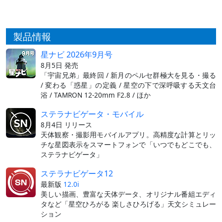
製品情報
星ナビ 2026年9月号
8月5日 発売
「宇宙兄弟」最終回 / 新月のペルセ群極大を見る・撮る
/ 変わる「惑星」の定義 / 星空の下で深呼吸する天文台
浴 / TAMRON 12-20mm F2.8 / ほか
ステラナビゲータ・モバイル
8月4日 リリース
天体観察・撮影用モバイルアプリ。高精度な計算とリッ
チな星図表示をスマートフォンで「いつでもどこでも、
ステラナビゲータ」
ステラナビゲータ12
最新版
12.0i
美しい描画、豊富な天体データ、オリジナル番組エディ
タなど「星空ひろがる 楽しさひろげる」天文シミュレー
ション