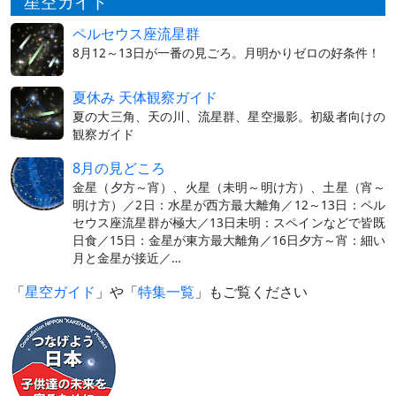
星空ガイド
ペルセウス座流星群
8月12～13日が一番の見ごろ。月明かりゼロの好条件！
夏休み 天体観察ガイド
夏の大三角、天の川、流星群、星空撮影。初級者向けの
観察ガイド
8月の見どころ
金星（夕方～宵）、火星（未明～明け方）、土星（宵～
明け方）／2日：水星が西方最大離角／12～13日：ペル
セウス座流星群が極大／13日未明：スペインなどで皆既
日食／15日：金星が東方最大離角／16日夕方～宵：細い
月と金星が接近／…
「
星空ガイド
」や「
特集一覧
」もご覧ください