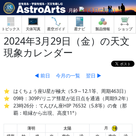
月齢
トピックス
天体写真
星空ガイド
星ナビ
製品情報
ショップ
2024年3月29日（金）の天文
現象カレンダー
◀ 前日
今月の一覧
翌日 ▶
はくちょう座U星が極大（5.9～12.1等、周期463日）
09時：309P/リニア彗星が近日点を通過（周期9.2年）
23時26分：てんびん座HIP 76532（5.8等）の食（那
覇：暗縁から出現、高度11°）
月
薄明
太陽