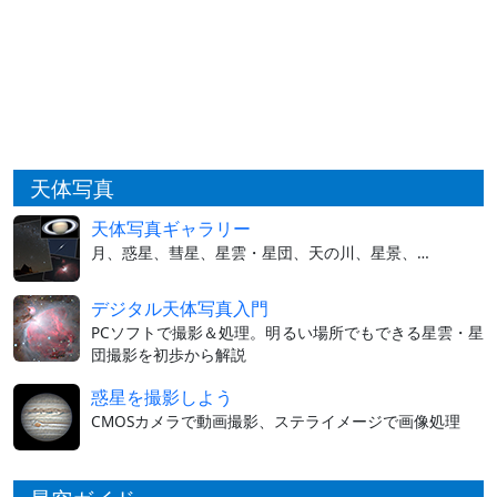
天体写真
天体写真ギャラリー
月、惑星、彗星、星雲・星団、天の川、星景、…
デジタル天体写真入門
PCソフトで撮影＆処理。明るい場所でもできる星雲・星
団撮影を初歩から解説
惑星を撮影しよう
CMOSカメラで動画撮影、ステライメージで画像処理