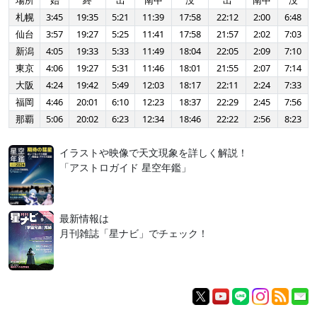
場所
始
終
出
南中
没
出
南中
没
札幌
3:45
19:35
5:21
11:39
17:58
22:12
2:00
6:48
仙台
3:57
19:27
5:25
11:41
17:58
21:57
2:02
7:03
新潟
4:05
19:33
5:33
11:49
18:04
22:05
2:09
7:10
東京
4:06
19:27
5:31
11:46
18:01
21:55
2:07
7:14
大阪
4:24
19:42
5:49
12:03
18:17
22:11
2:24
7:33
福岡
4:46
20:01
6:10
12:23
18:37
22:29
2:45
7:56
那覇
5:06
20:02
6:23
12:34
18:46
22:22
2:56
8:23
イラストや映像で天文現象を詳しく解説！
「アストロガイド 星空年鑑」
最新情報は
月刊雑誌「星ナビ」でチェック！