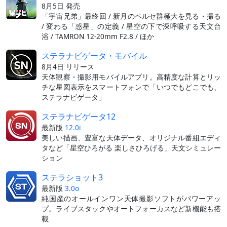
8月5日 発売
「宇宙兄弟」最終回 / 新月のペルセ群極大を見る・撮る
/ 変わる「惑星」の定義 / 星空の下で深呼吸する天文台
浴 / TAMRON 12-20mm F2.8 / ほか
ステラナビゲータ・モバイル
8月4日 リリース
天体観察・撮影用モバイルアプリ。高精度な計算とリッ
チな星図表示をスマートフォンで「いつでもどこでも、
ステラナビゲータ」
ステラナビゲータ12
最新版
12.0i
美しい描画、豊富な天体データ、オリジナル番組エディ
タなど「星空ひろがる 楽しさひろげる」天文シミュレー
ション
ステラショット3
最新版
3.0o
純国産のオールインワン天体撮影ソフトがパワーアッ
プ。ライブスタックやオートフォーカスなど新機能も搭
載