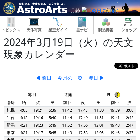
月齢
トピックス
天体写真
星空ガイド
星ナビ
製品情報
ショップ
2024年3月19日（火）の天文
現象カレンダー
◀ 前日
今月の一覧
翌日 ▶
月
薄明
太陽
場所
始
終
出
南中
没
出
南中
没
札幌
4:05
19:21
5:39
11:42
17:47
11:30
19:39
3:00
仙台
4:13
19:16
5:40
11:44
17:49
11:51
19:41
2:42
新潟
4:21
19:23
5:49
11:52
17:55
12:01
19:48
2:47
東京
4:21
19:17
5:45
11:49
17:53
12:05
19:46
2:37