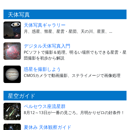
天体写真
天体写真ギャラリー
月、惑星、彗星、星雲・星団、天の川、星景、…
デジタル天体写真入門
PCソフトで撮影＆処理。明るい場所でもできる星雲・星
団撮影を初歩から解説
惑星を撮影しよう
CMOSカメラで動画撮影、ステライメージで画像処理
星空ガイド
ペルセウス座流星群
8月12～13日が一番の見ごろ。月明かりゼロの好条件！
夏休み 天体観察ガイド