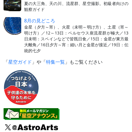
夏の大三角、天の川、流星群、星空撮影。初級者向けの
観察ガイド
8月の見どころ
金星（夕方～宵）、火星（未明～明け方）、土星（宵～
明け方）／12～13日：ペルセウス座流星群が極大／13
日未明：スペインなどで皆既日食／15日：金星が東方最
大離角／16日夕方～宵：細い月と金星が接近／19日：伝
統的七夕
「
星空ガイド
」や「
特集一覧
」もご覧ください