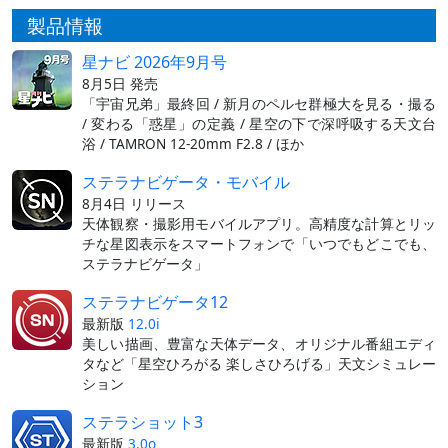
製品情報
星ナビ 2026年9月号
8月5日 発売
「宇宙兄弟」最終回 / 新月のペルセ群極大を見る・撮る
/ 変わる「惑星」の定義 / 星空の下で深呼吸する天文台
浴 / TAMRON 12-20mm F2.8 / ほか
ステラナビゲータ・モバイル
8月4日 リリース
天体観察・撮影用モバイルアプリ。高精度な計算とリッ
チな星図表示をスマートフォンで「いつでもどこでも、
ステラナビゲータ」
ステラナビゲータ12
最新版
12.0i
美しい描画、豊富な天体データ、オリジナル番組エディ
タなど「星空ひろがる 楽しさひろげる」天文シミュレー
ション
ステラショット3
最新版
3.0o