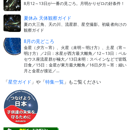
8月12～13日が一番の見ごろ。月明かりゼロの好条件！
夏休み 天体観察ガイド
夏の大三角、天の川、流星群、星空撮影。初級者向けの
観察ガイド
8月の見どころ
金星（夕方～宵）、火星（未明～明け方）、土星（宵～
明け方）／2日：水星が西方最大離角／12～13日：ペル
セウス座流星群が極大／13日未明：スペインなどで皆既
日食／15日：金星が東方最大離角／16日夕方～宵：細い
月と金星が接近／…
「
星空ガイド
」や「
特集一覧
」もご覧ください