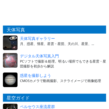
天体写真
天体写真ギャラリー
月、惑星、彗星、星雲・星団、天の川、星景、…
デジタル天体写真入門
PCソフトで撮影＆処理。明るい場所でもできる星雲・星
団撮影を初歩から解説
惑星を撮影しよう
CMOSカメラで動画撮影、ステライメージで画像処理
星空ガイド
ペルセウス座流星群