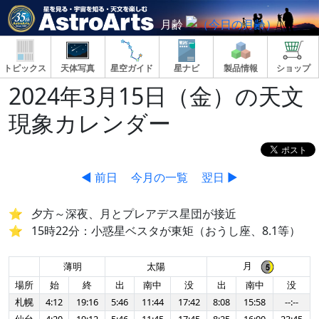
月齢
トピックス
天体写真
星空ガイド
星ナビ
製品情報
ショップ
2024年3月15日（金）の天文
現象カレンダー
◀ 前日
今月の一覧
翌日 ▶
夕方～深夜、月とプレアデス星団が接近
15時22分：小惑星ベスタが東矩（おうし座、8.1等）
月
薄明
太陽
場所
始
終
出
南中
没
出
南中
没
札幌
4:12
19:16
5:46
11:44
17:42
8:08
15:58
--:--