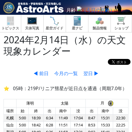
月齢
トピックス
天体写真
星空ガイド
星ナビ
製品情報
ショップ
2024年2月14日（水）の天文
現象カレンダー
◀ 前日
今月の一覧
翌日 ▶
05時：219P/リニア彗星が近日点を通過（周期7.0年）
月
薄明
太陽
場所
始
終
出
南中
没
出
南中
没
札幌
5:00
18:39
6:34
11:49
17:04
8:47
15:31
22:30
仙台
5:00
18:42
6:28
11:51
17:14
8:53
15:33
22:25