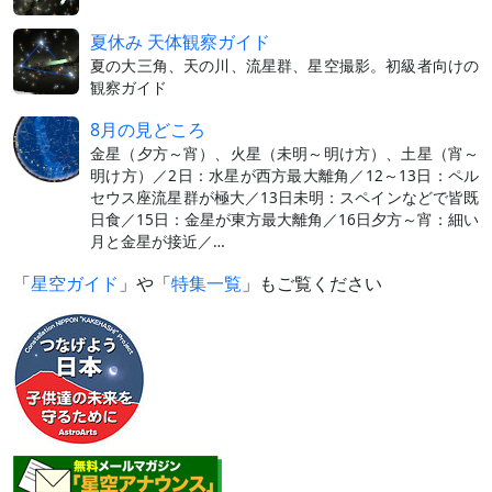
夏休み 天体観察ガイド
夏の大三角、天の川、流星群、星空撮影。初級者向けの
観察ガイド
8月の見どころ
金星（夕方～宵）、火星（未明～明け方）、土星（宵～
明け方）／2日：水星が西方最大離角／12～13日：ペル
セウス座流星群が極大／13日未明：スペインなどで皆既
日食／15日：金星が東方最大離角／16日夕方～宵：細い
月と金星が接近／…
「
星空ガイド
」や「
特集一覧
」もご覧ください