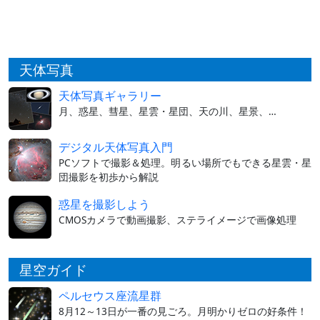
天体写真
天体写真ギャラリー
月、惑星、彗星、星雲・星団、天の川、星景、…
デジタル天体写真入門
PCソフトで撮影＆処理。明るい場所でもできる星雲・星
団撮影を初歩から解説
惑星を撮影しよう
CMOSカメラで動画撮影、ステライメージで画像処理
星空ガイド
ペルセウス座流星群
8月12～13日が一番の見ごろ。月明かりゼロの好条件！