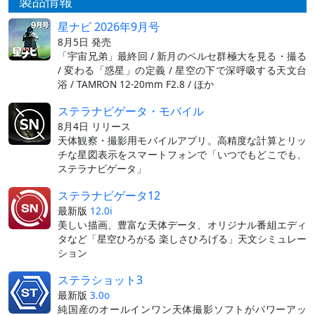
製品情報
星ナビ 2026年9月号
8月5日 発売
「宇宙兄弟」最終回 / 新月のペルセ群極大を見る・撮る
/ 変わる「惑星」の定義 / 星空の下で深呼吸する天文台
浴 / TAMRON 12-20mm F2.8 / ほか
ステラナビゲータ・モバイル
8月4日 リリース
天体観察・撮影用モバイルアプリ。高精度な計算とリッ
チな星図表示をスマートフォンで「いつでもどこでも、
ステラナビゲータ」
ステラナビゲータ12
最新版
12.0i
美しい描画、豊富な天体データ、オリジナル番組エディ
タなど「星空ひろがる 楽しさひろげる」天文シミュレー
ション
ステラショット3
最新版
3.0o
純国産のオールインワン天体撮影ソフトがパワーアッ