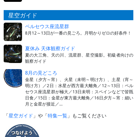
星空ガイド
ペルセウス座流星群
8月12～13日が一番の見ごろ。月明かりゼロの好条件！
夏休み 天体観察ガイド
夏の大三角、天の川、流星群、星空撮影。初級者向けの
観察ガイド
8月の見どころ
金星（夕方～宵）、火星（未明～明け方）、土星（宵～
明け方）／2日：水星が西方最大離角／12～13日：ペル
セウス座流星群が極大／13日未明：スペインなどで皆既
日食／15日：金星が東方最大離角／16日夕方～宵：細い
月と金星が接近／…
「
星空ガイド
」や「
特集一覧
」もご覧ください