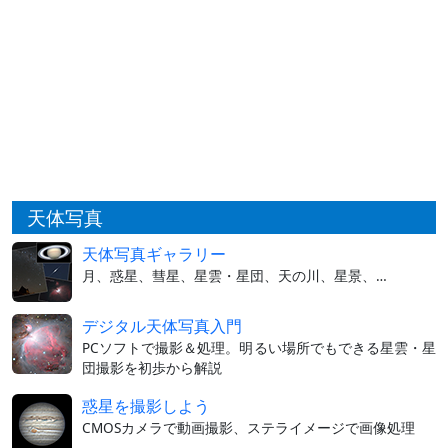
天体写真
天体写真ギャラリー
月、惑星、彗星、星雲・星団、天の川、星景、…
デジタル天体写真入門
PCソフトで撮影＆処理。明るい場所でもできる星雲・星
団撮影を初歩から解説
惑星を撮影しよう
CMOSカメラで動画撮影、ステライメージで画像処理