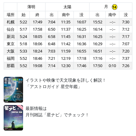
月
薄明
太陽
場所
始
終
出
南中
没
出
南中
没
札幌
5:22
17:49
7:04
11:35
16:07
15:52
--:--
7:30
仙台
5:17
17:58
6:50
11:37
16:25
16:14
--:--
7:12
新潟
5:24
18:05
6:58
11:45
16:31
16:25
--:--
7:17
東京
5:18
18:06
6:48
11:42
16:36
16:29
--:--
7:07
大阪
5:33
18:24
7:03
11:59
16:55
16:51
--:--
7:20
福岡
5:52
18:46
7:21
12:19
17:18
17:16
--:--
7:37
那覇
5:52
19:08
7:14
12:30
17:46
17:50
0:10
7:26
イラストや映像で天文現象を詳しく解説！
「アストロガイド 星空年鑑」
最新情報は
月刊雑誌「星ナビ」でチェック！