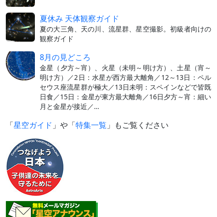
夏休み 天体観察ガイド
夏の大三角、天の川、流星群、星空撮影。初級者向けの
観察ガイド
8月の見どころ
金星（夕方～宵）、火星（未明～明け方）、土星（宵～
明け方）／2日：水星が西方最大離角／12～13日：ペル
セウス座流星群が極大／13日未明：スペインなどで皆既
日食／15日：金星が東方最大離角／16日夕方～宵：細い
月と金星が接近／…
「
星空ガイド
」や「
特集一覧
」もご覧ください