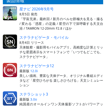
製品情報
星ナビ 2026年9月号
8月5日 発売
「宇宙兄弟」最終回 / 新月のペルセ群極大を見る・撮る
/ 変わる「惑星」の定義 / 星空の下で深呼吸する天文台
浴 / TAMRON 12-20mm F2.8 / ほか
ステラナビゲータ・モバイル
8月4日 リリース
天体観察・撮影用モバイルアプリ。高精度な計算とリッ
チな星図表示をスマートフォンで「いつでもどこでも、
ステラナビゲータ」
ステラナビゲータ12
最新版
12.0i
美しい描画、豊富な天体データ、オリジナル番組エディ
タなど「星空ひろがる 楽しさひろげる」天文シミュレー
ション
ステラショット3
最新版
3.0o
純国産のオールインワン天体撮影ソフトがパワーアッ