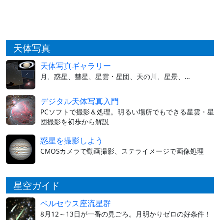
天体写真
天体写真ギャラリー
月、惑星、彗星、星雲・星団、天の川、星景、…
デジタル天体写真入門
PCソフトで撮影＆処理。明るい場所でもできる星雲・星
団撮影を初歩から解説
惑星を撮影しよう
CMOSカメラで動画撮影、ステライメージで画像処理
星空ガイド
ペルセウス座流星群
8月12～13日が一番の見ごろ。月明かりゼロの好条件！