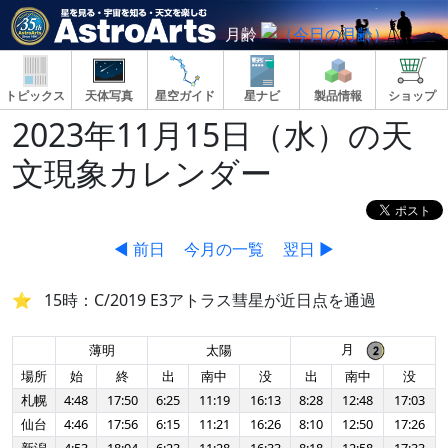
月齢
トピックス
天体写真
星空ガイド
星ナビ
製品情報
ショップ
2023年11月15日（水）の天
文現象カレンダー
◀ 前日
今月の一覧
翌日 ▶
15時：C/2019 E3アトラス彗星が近日点を通過
月
薄明
太陽
場所
始
終
出
南中
没
出
南中
没
札幌
4:48
17:50
6:25
11:19
16:13
8:28
12:48
17:03
仙台
4:46
17:56
6:15
11:21
16:26
8:10
12:50
17:26