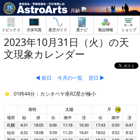
月齢
トピックス
天体写真
星空ガイド
星ナビ
製品情報
ショップ
2023年10月31日（火）の天
文現象カレンダー
◀ 前日
今月の一覧
翌日 ▶
01時44分：カシオペヤ座RZ星が極小
月
薄明
太陽
場所
始
終
出
南中
没
出
南中
没
札幌
4:31
18:05
6:06
11:18
16:30
17:43
0:50
8:47
仙台
4:32
18:08
5:59
11:20
16:41
18:02
0:52
8:32