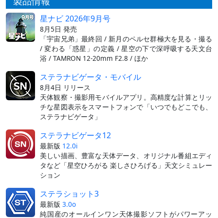
製品情報
星ナビ 2026年9月号
8月5日 発売
「宇宙兄弟」最終回 / 新月のペルセ群極大を見る・撮る
/ 変わる「惑星」の定義 / 星空の下で深呼吸する天文台
浴 / TAMRON 12-20mm F2.8 / ほか
ステラナビゲータ・モバイル
8月4日 リリース
天体観察・撮影用モバイルアプリ。高精度な計算とリッ
チな星図表示をスマートフォンで「いつでもどこでも、
ステラナビゲータ」
ステラナビゲータ12
最新版
12.0i
美しい描画、豊富な天体データ、オリジナル番組エディ
タなど「星空ひろがる 楽しさひろげる」天文シミュレー
ション
ステラショット3
最新版
3.0o
純国産のオールインワン天体撮影ソフトがパワーアッ