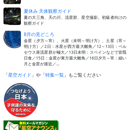
夏休み 天体観察ガイド
夏の大三角、天の川、流星群、星空撮影。初級者向けの
観察ガイド
8月の見どころ
金星（夕方～宵）、火星（未明～明け方）、土星（宵～
明け方）／2日：水星が西方最大離角／12～13日：ペル
セウス座流星群が極大／13日未明：スペインなどで皆既
日食／15日：金星が東方最大離角／16日夕方～宵：細い
月と金星が接近／…
「
星空ガイド
」や「
特集一覧
」もご覧ください