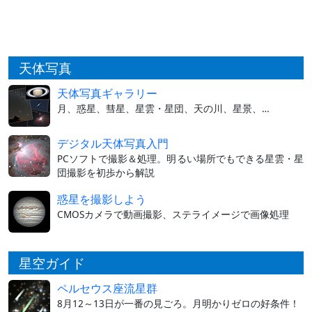
天体写真
天体写真ギャラリー
月、惑星、彗星、星雲・星団、天の川、星景、…
デジタル天体写真入門
PCソフトで撮影＆処理。明るい場所でもできる星雲・星
団撮影を初歩から解説
惑星を撮影しよう
CMOSカメラで動画撮影、ステライメージで画像処理
星空ガイド
ペルセウス座流星群
8月12～13日が一番の見ごろ。月明かりゼロの好条件！