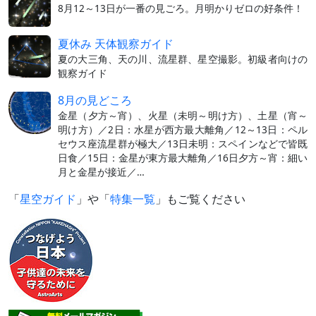
8月12～13日が一番の見ごろ。月明かりゼロの好条件！
夏休み 天体観察ガイド
夏の大三角、天の川、流星群、星空撮影。初級者向けの
観察ガイド
8月の見どころ
金星（夕方～宵）、火星（未明～明け方）、土星（宵～
明け方）／2日：水星が西方最大離角／12～13日：ペル
セウス座流星群が極大／13日未明：スペインなどで皆既
日食／15日：金星が東方最大離角／16日夕方～宵：細い
月と金星が接近／…
「
星空ガイド
」や「
特集一覧
」もご覧ください