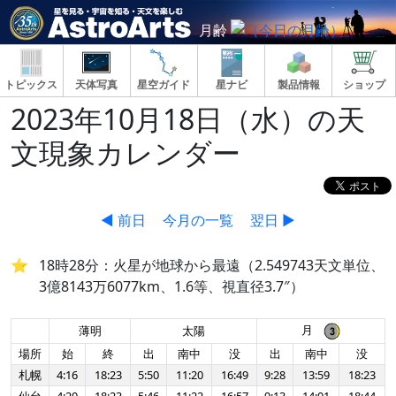
月齢
トピックス
天体写真
星空ガイド
星ナビ
製品情報
ショップ
2023年10月18日（水）の天
文現象カレンダー
◀ 前日
今月の一覧
翌日 ▶
18時28分：火星が地球から最遠（2.549743天文単位、
3億8143万6077km、1.6等、視直径3.7″）
月
薄明
太陽
場所
始
終
出
南中
没
出
南中
没
札幌
4:16
18:23
5:50
11:20
16:49
9:28
13:59
18:23