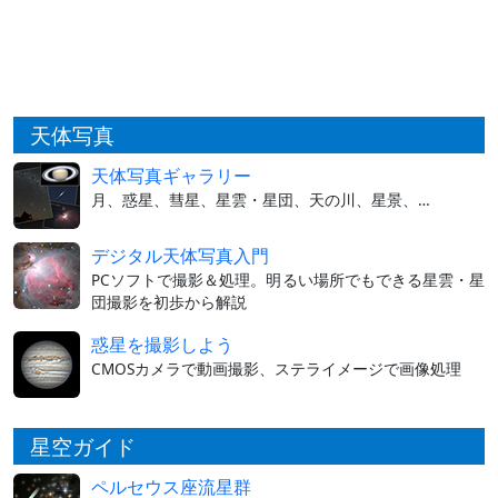
天体写真
天体写真ギャラリー
月、惑星、彗星、星雲・星団、天の川、星景、…
デジタル天体写真入門
PCソフトで撮影＆処理。明るい場所でもできる星雲・星
団撮影を初歩から解説
惑星を撮影しよう
CMOSカメラで動画撮影、ステライメージで画像処理
星空ガイド
ペルセウス座流星群