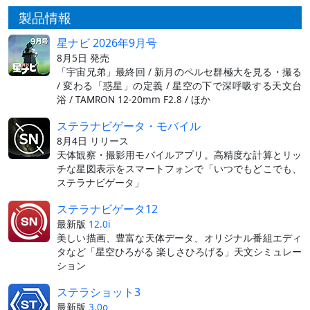
製品情報
星ナビ 2026年9月号
8月5日 発売
「宇宙兄弟」最終回 / 新月のペルセ群極大を見る・撮る
/ 変わる「惑星」の定義 / 星空の下で深呼吸する天文台
浴 / TAMRON 12-20mm F2.8 / ほか
ステラナビゲータ・モバイル
8月4日 リリース
天体観察・撮影用モバイルアプリ。高精度な計算とリッ
チな星図表示をスマートフォンで「いつでもどこでも、
ステラナビゲータ」
ステラナビゲータ12
最新版
12.0i
美しい描画、豊富な天体データ、オリジナル番組エディ
タなど「星空ひろがる 楽しさひろげる」天文シミュレー
ション
ステラショット3
最新版
3.0o