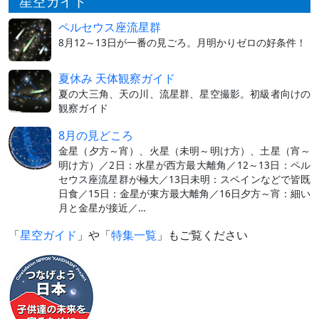
星空ガイド
ペルセウス座流星群
8月12～13日が一番の見ごろ。月明かりゼロの好条件！
夏休み 天体観察ガイド
夏の大三角、天の川、流星群、星空撮影。初級者向けの
観察ガイド
8月の見どころ
金星（夕方～宵）、火星（未明～明け方）、土星（宵～
明け方）／2日：水星が西方最大離角／12～13日：ペル
セウス座流星群が極大／13日未明：スペインなどで皆既
日食／15日：金星が東方最大離角／16日夕方～宵：細い
月と金星が接近／…
「
星空ガイド
」や「
特集一覧
」もご覧ください