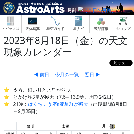
月齢
トピックス
天体写真
星空ガイド
星ナビ
製品情報
ショップ
2023年8月18日（金）の天文
現象カレンダー
◀ 前日
今月の一覧
翌日 ▶
夕方、細い月と水星が並ぶ
とかげ座S星が極大（7.6～13.9等、周期242日）
21時：
はくちょう座κ流星群が極大
（出現期間8月8日
～8月25日）
月
薄明
太陽