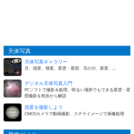
天体写真
天体写真ギャラリー
月、惑星、彗星、星雲・星団、天の川、星景、…
デジタル天体写真入門
PCソフトで撮影＆処理。明るい場所でもできる星雲・星
団撮影を初歩から解説
惑星を撮影しよう
CMOSカメラで動画撮影、ステライメージで画像処理