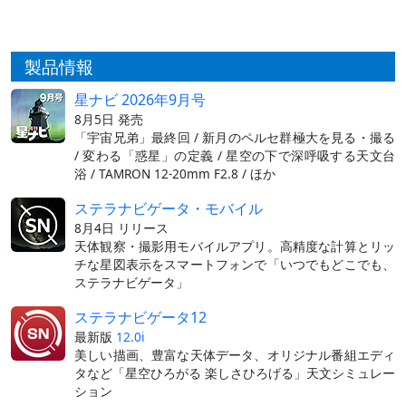
製品情報
星ナビ 2026年9月号
8月5日 発売
「宇宙兄弟」最終回 / 新月のペルセ群極大を見る・撮る
/ 変わる「惑星」の定義 / 星空の下で深呼吸する天文台
浴 / TAMRON 12-20mm F2.8 / ほか
ステラナビゲータ・モバイル
8月4日 リリース
天体観察・撮影用モバイルアプリ。高精度な計算とリッ
チな星図表示をスマートフォンで「いつでもどこでも、
ステラナビゲータ」
ステラナビゲータ12
最新版
12.0i
美しい描画、豊富な天体データ、オリジナル番組エディ
タなど「星空ひろがる 楽しさひろげる」天文シミュレー
ション