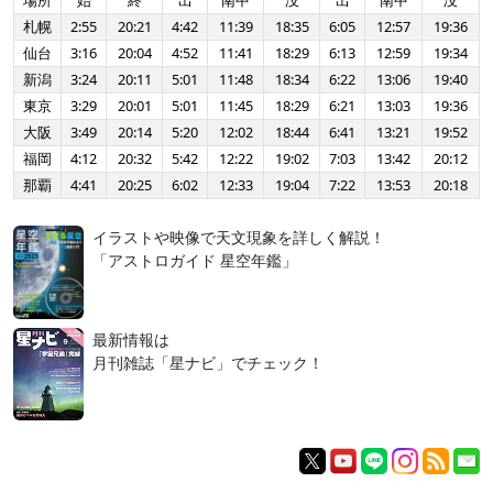
場所
始
終
出
南中
没
出
南中
没
札幌
2:55
20:21
4:42
11:39
18:35
6:05
12:57
19:36
仙台
3:16
20:04
4:52
11:41
18:29
6:13
12:59
19:34
新潟
3:24
20:11
5:01
11:48
18:34
6:22
13:06
19:40
東京
3:29
20:01
5:01
11:45
18:29
6:21
13:03
19:36
大阪
3:49
20:14
5:20
12:02
18:44
6:41
13:21
19:52
福岡
4:12
20:32
5:42
12:22
19:02
7:03
13:42
20:12
那覇
4:41
20:25
6:02
12:33
19:04
7:22
13:53
20:18
イラストや映像で天文現象を詳しく解説！
「アストロガイド 星空年鑑」
最新情報は
月刊雑誌「星ナビ」でチェック！