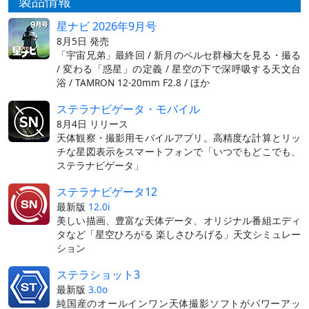
製品情報
星ナビ 2026年9月号
8月5日 発売
「宇宙兄弟」最終回 / 新月のペルセ群極大を見る・撮る
/ 変わる「惑星」の定義 / 星空の下で深呼吸する天文台
浴 / TAMRON 12-20mm F2.8 / ほか
ステラナビゲータ・モバイル
8月4日 リリース
天体観察・撮影用モバイルアプリ。高精度な計算とリッ
チな星図表示をスマートフォンで「いつでもどこでも、
ステラナビゲータ」
ステラナビゲータ12
最新版
12.0i
美しい描画、豊富な天体データ、オリジナル番組エディ
タなど「星空ひろがる 楽しさひろげる」天文シミュレー
ション
ステラショット3
最新版
3.0o
純国産のオールインワン天体撮影ソフトがパワーアッ