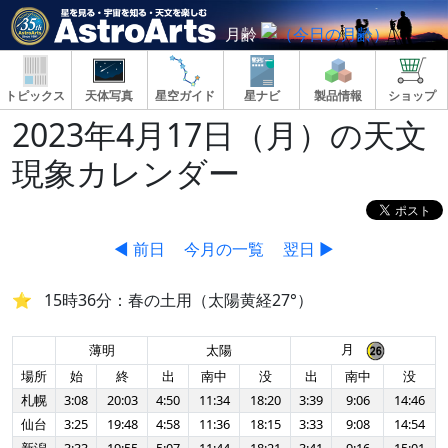
月齢
トピックス
天体写真
星空ガイド
星ナビ
製品情報
ショップ
2023年4月17日（月）の天文
現象カレンダー
◀ 前日
今月の一覧
翌日 ▶
15時36分：春の土用（太陽黄経27°）
月
薄明
太陽
場所
始
終
出
南中
没
出
南中
没
札幌
3:08
20:03
4:50
11:34
18:20
3:39
9:06
14:46
仙台
3:25
19:48
4:58
11:36
18:15
3:33
9:08
14:54