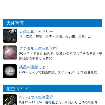
天体写真
天体写真ギャラリー
月、惑星、彗星、星雲・星団、天の川、星景、…
デジタル天体写真入門
PCソフトで撮影＆処理。明るい場所でもできる星雲・星
団撮影を初歩から解説
惑星を撮影しよう
CMOSカメラで動画撮影、ステライメージで画像処理
星空ガイド
ペルセウス座流星群
8月12～13日が一番の見ごろ。月明かりゼロの好条件！