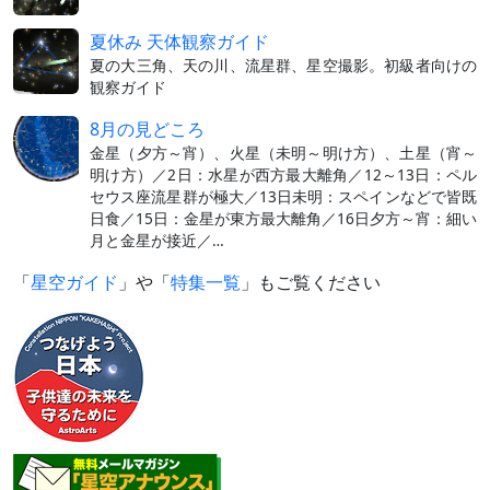
夏休み 天体観察ガイド
夏の大三角、天の川、流星群、星空撮影。初級者向けの
観察ガイド
8月の見どころ
金星（夕方～宵）、火星（未明～明け方）、土星（宵～
明け方）／2日：水星が西方最大離角／12～13日：ペル
セウス座流星群が極大／13日未明：スペインなどで皆既
日食／15日：金星が東方最大離角／16日夕方～宵：細い
月と金星が接近／…
「
星空ガイド
」や「
特集一覧
」もご覧ください