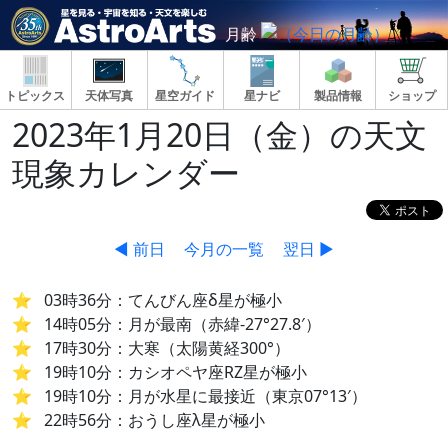
月齢
トピックス
天体写真
星空ガイド
星ナビ
製品情報
ショップ
2023年1月20日（金）の天文
現象カレンダー
◀ 前日
今月の一覧
翌日 ▶
03時36分：てんびん座δ星が極小
14時05分：月が最南（赤緯-27°27.8′）
17時30分：大寒（太陽黄経300°）
19時10分：カシオペヤ座RZ星が極小
19時10分：月が水星に最接近（東京07°13′）
22時56分：おうし座λ星が極小