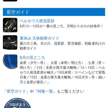
星空ガイド
ペルセウス座流星群
8月12～13日が一番の見ごろ。月明かりゼロの好条件！
夏休み 天体観察ガイド
夏の大三角、天の川、流星群、星空撮影。初級者向けの
観察ガイド
8月の見どころ
金星（夕方～宵）、火星（未明～明け方）、土星（宵～
明け方）／2日：水星が西方最大離角／12～13日：ペル
セウス座流星群が極大／13日未明：スペインなどで皆既
日食／15日：金星が東方最大離角／16日夕方～宵：細い
月と金星が接近／…
「
星空ガイド
」や「
特集一覧
」もご覧ください