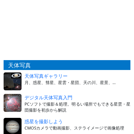
天体写真
天体写真ギャラリー
月、惑星、彗星、星雲・星団、天の川、星景、…
デジタル天体写真入門
PCソフトで撮影＆処理。明るい場所でもできる星雲・星
団撮影を初歩から解説
惑星を撮影しよう
CMOSカメラで動画撮影、ステライメージで画像処理