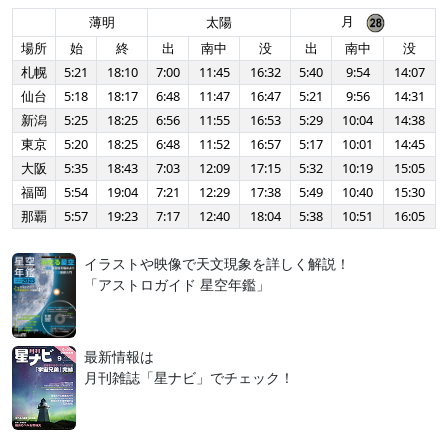
月
薄明
太陽
場所
始
終
出
南中
没
出
南中
没
札幌
5:21
18:10
7:00
11:45
16:32
5:40
9:54
14:07
仙台
5:18
18:17
6:48
11:47
16:47
5:21
9:56
14:31
新潟
5:25
18:25
6:56
11:55
16:53
5:29
10:04
14:38
東京
5:20
18:25
6:48
11:52
16:57
5:17
10:01
14:45
大阪
5:35
18:43
7:03
12:09
17:15
5:32
10:19
15:05
福岡
5:54
19:04
7:21
12:29
17:38
5:49
10:40
15:30
那覇
5:57
19:23
7:17
12:40
18:04
5:38
10:51
16:05
イラストや映像で天文現象を詳しく解説！
「アストロガイド 星空年鑑」
最新情報は
月刊雑誌「星ナビ」でチェック！