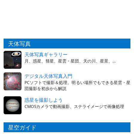
天体写真
天体写真ギャラリー
月、惑星、彗星、星雲・星団、天の川、星景、…
デジタル天体写真入門
PCソフトで撮影＆処理。明るい場所でもできる星雲・星
団撮影を初歩から解説
惑星を撮影しよう
CMOSカメラで動画撮影、ステライメージで画像処理
星空ガイド