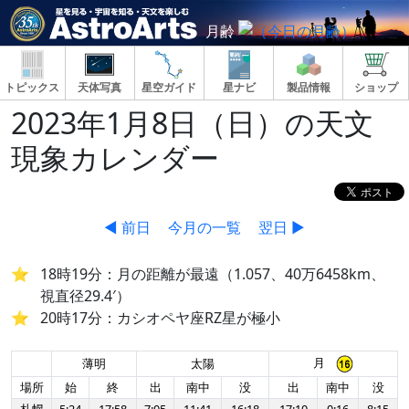
月齢
トピックス
天体写真
星空ガイド
星ナビ
製品情報
ショップ
2023年1月8日（日）の天文
現象カレンダー
◀ 前日
今月の一覧
翌日 ▶
18時19分：月の距離が最遠（1.057、40万6458km、
視直径29.4′）
20時17分：カシオペヤ座RZ星が極小
月
薄明
太陽
場所
始
終
出
南中
没
出
南中
没