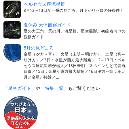
ペルセウス座流星群
8月12～13日が一番の見ごろ。月明かりゼロの好条件！
夏休み 天体観察ガイド
夏の大三角、天の川、流星群、星空撮影。初級者向けの
観察ガイド
8月の見どころ
金星（夕方～宵）、火星（未明～明け方）、土星（宵～
明け方）／2日：水星が西方最大離角／12～13日：ペル
セウス座流星群が極大／13日未明：スペインなどで皆既
日食／15日：金星が東方最大離角／16日夕方～宵：細い
月と金星が接近／…
「
星空ガイド
」や「
特集一覧
」もご覧ください