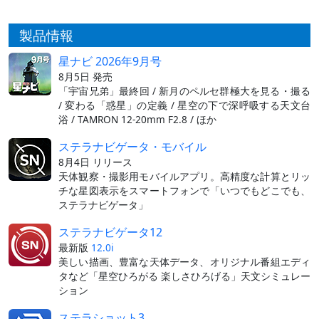
製品情報
星ナビ 2026年9月号
8月5日 発売
「宇宙兄弟」最終回 / 新月のペルセ群極大を見る・撮る
/ 変わる「惑星」の定義 / 星空の下で深呼吸する天文台
浴 / TAMRON 12-20mm F2.8 / ほか
ステラナビゲータ・モバイル
8月4日 リリース
天体観察・撮影用モバイルアプリ。高精度な計算とリッ
チな星図表示をスマートフォンで「いつでもどこでも、
ステラナビゲータ」
ステラナビゲータ12
最新版
12.0i
美しい描画、豊富な天体データ、オリジナル番組エディ
タなど「星空ひろがる 楽しさひろげる」天文シミュレー
ション
ステラショット3